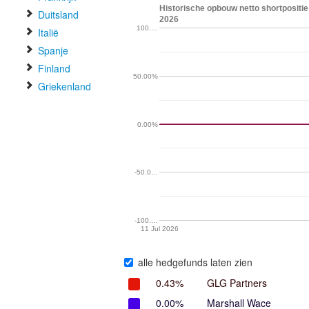
Historische opbouw netto shortpositi
Duitsland
2026
100.…
Italië
Spanje
Finland
50.00%
Griekenland
0.00%
-50.0…
-100.…
11 Jul 2026
alle hedgefunds laten zien
0.43%
GLG Partners
0.00%
Marshall Wace