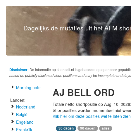
Dagelijks de mutaties uit het AFM short
Disclaimer:
De informatie op shortsell.nl is gebaseerd op openbaar gepubli
based on publicly disclosed short positions and may be incomplete or delaye
Morning note
AJ BELL ORD
Landen:
Totale netto shortpositie op Aug. 10, 2026
Nederland
Shortposities worden momenteel niet wee
België
Klik hier om deze posities wel te laten zien
Engeland
30 dagen
90 dagen
alles
Frankrijk