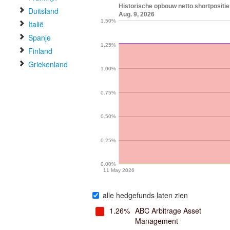
Historische opbouw netto shortposit
Duitsland
Aug. 9, 2026
1.50%
Italië
Spanje
1.25%
Finland
Griekenland
1.00%
0.75%
0.50%
0.25%
0.00%
11 May 2026
alle hedgefunds laten zien
1.26%
ABC Arbitrage Asset
Management