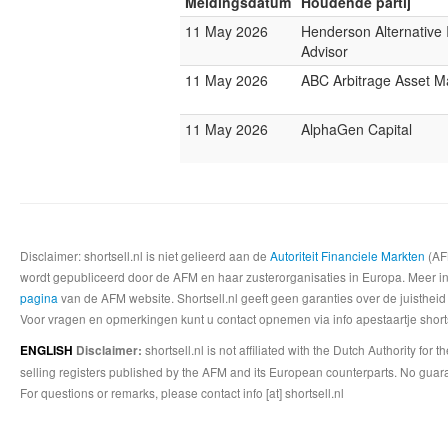
Meldingsdatum
Houdende partij
11 May 2026
Henderson Alternative
Advisor
11 May 2026
ABC Arbitrage Asset 
11 May 2026
AlphaGen Capital
Disclaimer: shortsell.nl is niet gelieerd aan de
Autoriteit Financiele Markten
(AFM
wordt gepubliceerd door de AFM en haar zusterorganisaties in Europa. Meer info
pagina
van de AFM website. Shortsell.nl geeft geen garanties over de juistheid
Voor vragen en opmerkingen kunt u contact opnemen via info apestaartje shorts
shortsell.nl is not affiliated with the Dutch Authority fo
ENGLISH
Disclaimer:
selling registers published by the AFM and its European counterparts. No guara
For questions or remarks, please contact info [at] shortsell.nl