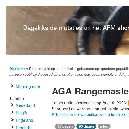
Dagelijks de mutaties uit het AFM short
Disclaimer:
De informatie op shortsell.nl is gebaseerd op openbaar gepubli
based on publicly disclosed short positions and may be incomplete or delaye
Morning note
AGA Rangemaste
Landen:
Totale netto shortpositie op Aug. 9, 2026:
Nederland
Shortposities worden momenteel niet wee
België
Klik hier om deze posities wel te laten zien
Engeland
30 dagen
90 dagen
alles
Frankrijk