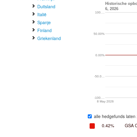
Duitsland
6, 2026
100.…
Italië
Spanje
Finland
50.00%
Griekenland
0.00%
-50.0…
-100.…
8 May 2026
alle hedgefunds laten 
0.42%
GSA C