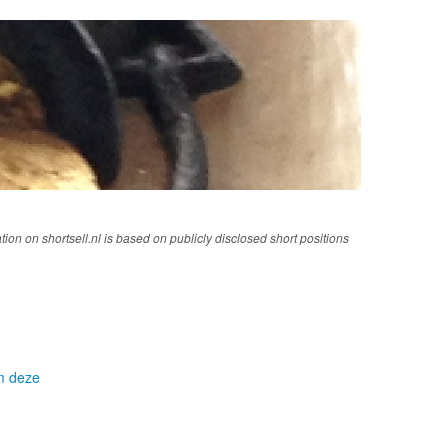
tion on shortsell.nl is based on publicly disclosed short positions
om deze