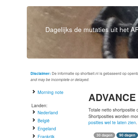
Dagelijks de mutaties uit het AF
Disclaimer:
De informatie op shortsell.nl is gebaseerd op open
and may be incomplete or delayed.
Morning note
ADVANCE 
Landen:
Totale netto shortpositie
Nederland
Shortposities worden mo
België
posities wel te laten zien
.
Engeland
30 dagen
90 dagen
Frankrijk