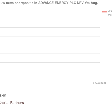
Historische opbouw netto shortpositie in ADVANCE ENERGY PLC NPV t/m Aug.
GS
Par
6 Aug 2026
zien
apital Partners