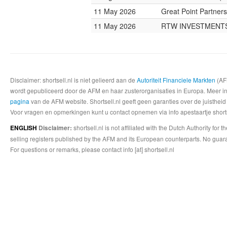
11 May 2026
Great Point Partners
11 May 2026
RTW INVESTMENT
Disclaimer: shortsell.nl is niet gelieerd aan de
Autoriteit Financiele Markten
(AFM
wordt gepubliceerd door de AFM en haar zusterorganisaties in Europa. Meer info
pagina
van de AFM website. Shortsell.nl geeft geen garanties over de juistheid
Voor vragen en opmerkingen kunt u contact opnemen via info apestaartje shorts
shortsell.nl is not affiliated with the Dutch Authority fo
ENGLISH
Disclaimer:
selling registers published by the AFM and its European counterparts. No guara
For questions or remarks, please contact info [at] shortsell.nl