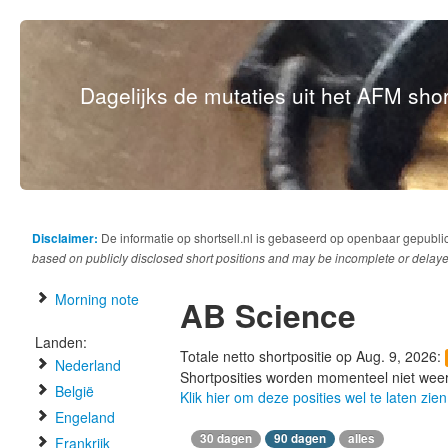
Dagelijks de mutaties uit het AFM short
Disclaimer:
De informatie op shortsell.nl is gebaseerd op openbaar gepubli
based on publicly disclosed short positions and may be incomplete or delaye
Morning note
AB Science
Landen:
Totale netto shortpositie op Aug. 9, 2026:
Nederland
Shortposities worden momenteel niet wee
België
Klik hier om deze posities wel te laten zien
Engeland
30 dagen
90 dagen
alles
Frankrijk