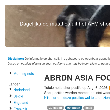
Dagelijks de mutaties uit het AFM short
Disclaimer:
De informatie op shortsell.nl is gebaseerd op openbaar gepubli
based on publicly disclosed short positions and may be incomplete or delaye
Morning note
ABRDN ASIA FO
Landen:
Totale netto shortpositie op Aug. 6, 2026:
Nederland
Shortposities worden momenteel niet wee
België
Klik hier om deze posities wel te laten zien
Engeland
30 dagen
90 dagen
alles
Frankrijk