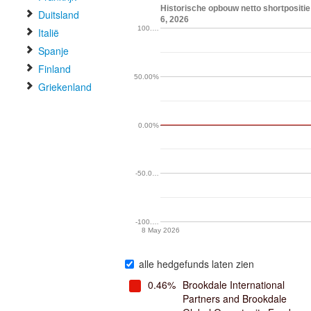
Historische opbouw netto shortposit
Duitsland
6, 2026
100.…
Italië
Spanje
Finland
50.00%
Griekenland
0.00%
-50.0…
-100.…
8 May 2026
alle hedgefunds laten zien
0.46%
Brookdale International
Partners and Brookdale