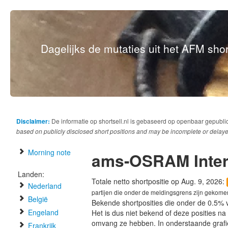
Dagelijks de mutaties uit het AFM short
Disclaimer:
De informatie op shortsell.nl is gebaseerd op openbaar gepubli
based on publicly disclosed short positions and may be incomplete or delaye
Morning note
ams-OSRAM Inter
Landen:
Totale netto shortpositie op Aug. 9, 2026:
Nederland
partijen die onder de meldingsgrens zijn gekome
België
Bekende shortposities die onder de 0.5% 
Engeland
Het is dus niet bekend of deze posities n
omvang ze hebben. In onderstaande graf
Frankrijk