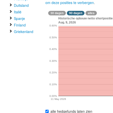
om deze posities te verbergen
.
Duitsland
Italië
30 dagen
90 dagen
alles
Spanje
Historische opbouw netto shortpositi
Aug. 9, 2026
Finland
0.60%
Griekenland
0.50%
0.40%
0.30%
0.20%
0.10%
0.00%
11 May 2026
alle hedgefunds laten zien