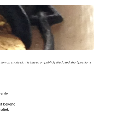
tion on shortsell.nl is based on publicly disclosed short positions
der de
iet bekend
rafiek