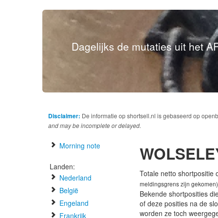
Dagelijks de mutaties uit het AF
Disclaimer:
De informatie op shortsell.nl is gebaseerd op open
and may be incomplete or delayed.
Morning note
WOLSELE
Landen:
Totale netto shortpositie
Nederland
meldingsgrens zijn gekomen)
België
Bekende shortposities di
Engeland
of deze posities na de s
worden ze toch weergeg
Frankrijk