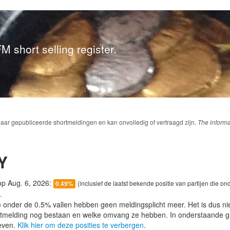
M short selling register.
baar gepubliceerde shortmeldingen en kan onvolledig of vertraagd zijn.
The informa
Y
 op Aug. 6, 2026:
(inclusief de laatst bekende positie van partijen die on
0.49%
.
e onder de 0.5% vallen hebben geen meldingsplicht meer. Het is dus n
lotmelding nog bestaan en welke omvang ze hebben. In onderstaande g
even.
Klik hier om deze posities te verbergen
.