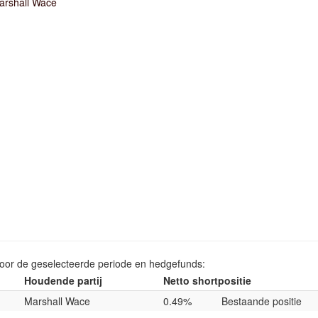
arshall Wace
voor de geselecteerde periode en hedgefunds:
Houdende partij
Netto shortpositie
Marshall Wace
0.49%
Bestaande positie