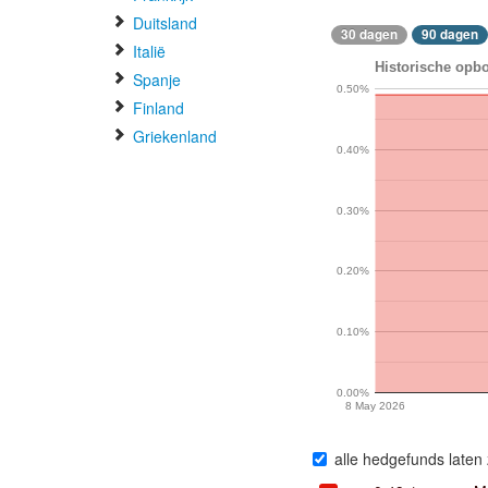
Duitsland
30 dagen
90 dagen
Italië
Historische opb
Spanje
0.50%
Finland
Griekenland
0.40%
0.30%
0.20%
0.10%
0.00%
8 May 2026
alle hedgefunds laten 