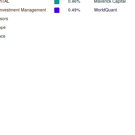
ITAL
0.46%
Maverick Capital
Investment Management
0.49%
WorldQuant
isors
ope
ace