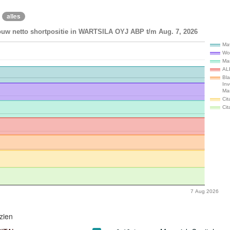
alles
ouw netto shortpositie in WARTSILA OYJ ABP t/m Aug. 7, 2026
Mav
Wo
Ma
AL
Bl
In
Ma
Cit
Cit
7 Aug 2026
zien