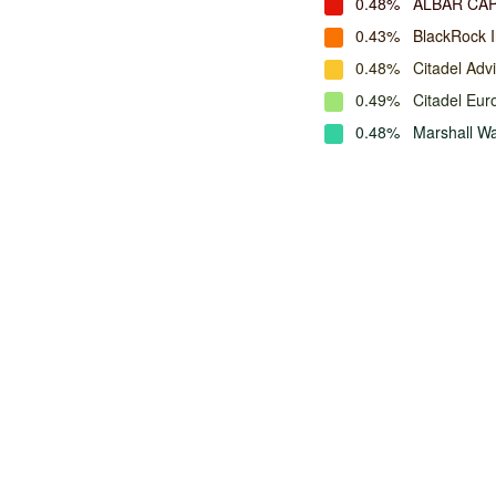
0.48%
ALBAR CAP
0.43%
BlackRock 
0.48%
Citadel Adv
0.49%
Citadel Eur
0.48%
Marshall W