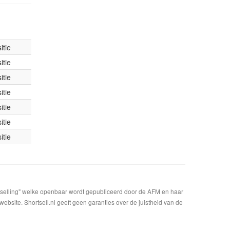
itie
itie
itie
itie
itie
itie
itie
t selling" welke openbaar wordt gepubliceerd door de AFM en haar
bsite. Shortsell.nl geeft geen garanties over de juistheid van de