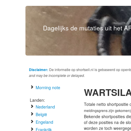
Dagelijks de mutaties uit het AF
Disclaimer:
De informatie op shortsell.nl is gebaseerd op open
and may be incomplete or delayed.
Morning note
WARTSILA
Landen:
Totale netto shortpositie
Nederland
meldingsgrens zijn gekomen)
België
Bekende shortposities di
Engeland
of deze posities na de s
worden ze toch weergeg
Frankrijk