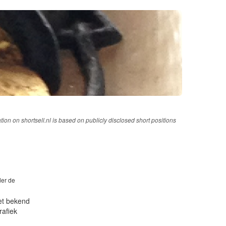
tion on shortsell.nl is based on publicly disclosed short positions
der de
iet bekend
rafiek