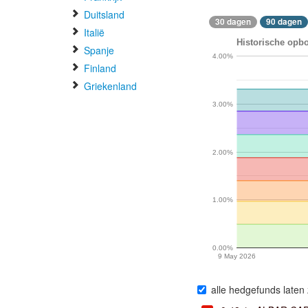
Duitsland
30 dagen
90 dagen
Italië
Historische opb
Spanje
4.00%
Finland
Griekenland
3.00%
2.00%
1.00%
0.00%
9 May 2026
alle hedgefunds laten 