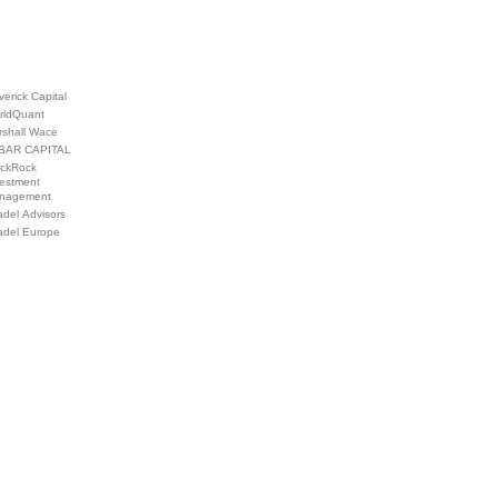
erick Capital
rldQuant
rshall Wace
BAR CAPITAL
ackRock
vestment
nagement
adel Advisors
adel Europe