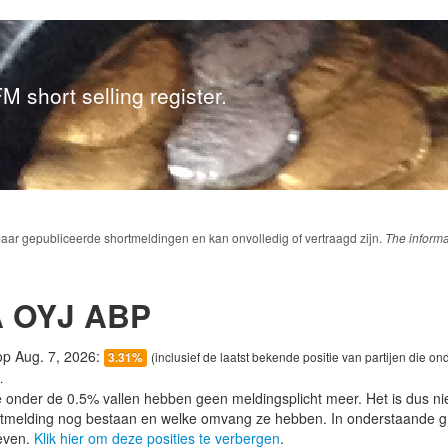
M short selling register.
baar gepubliceerde shortmeldingen en kan onvolledig of vertraagd zijn.
The informa
 OYJ ABP
 op Aug. 7, 2026:
(inclusief de laatst bekende positie van partijen die on
3.31%
.
e onder de 0.5% vallen hebben geen meldingsplicht meer. Het is dus n
lotmelding nog bestaan en welke omvang ze hebben. In onderstaande g
even.
Klik hier om deze posities te verbergen
.