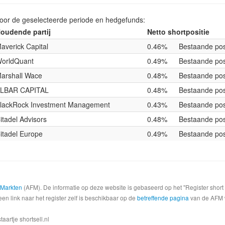
voor de geselecteerde periode en hedgefunds:
oudende partij
Netto shortpositie
averick Capital
0.46%
Bestaande pos
orldQuant
0.49%
Bestaande pos
arshall Wace
0.48%
Bestaande pos
LBAR CAPITAL
0.48%
Bestaande pos
lackRock Investment Management
0.43%
Bestaande pos
itadel Advisors
0.48%
Bestaande pos
itadel Europe
0.49%
Bestaande pos
e Markten
(AFM). De informatie op deze website is gebaseerd op het "Register shor
een link naar het register zelf is beschikbaar op de
betreffende pagina
van de AFM we
artje shortsell.nl