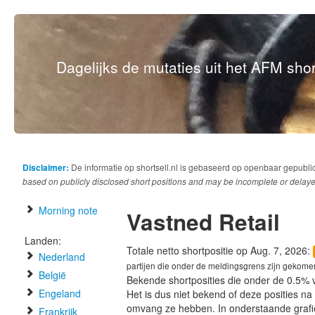
Dagelijks de mutaties uit het AFM short
Disclaimer:
De informatie op shortsell.nl is gebaseerd op openbaar gepubli
based on publicly disclosed short positions and may be incomplete or delaye
Morning note
Vastned Retail
Landen:
Totale netto shortpositie op Aug. 7, 2026:
Nederland
partijen die onder de meldingsgrens zijn gekome
België
Bekende shortposities die onder de 0.5% 
Engeland
Het is dus niet bekend of deze posities n
omvang ze hebben. In onderstaande graf
Frankrijk