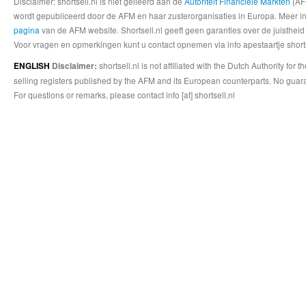
Disclaimer: shortsell.nl is niet gelieerd aan de
Autoriteit Financiele Markten
(AFM
wordt gepubliceerd door de AFM en haar zusterorganisaties in Europa. Meer info
pagina
van de AFM website. Shortsell.nl geeft geen garanties over de juistheid
Voor vragen en opmerkingen kunt u contact opnemen via info apestaartje shorts
shortsell.nl is not affiliated with the Dutch Authority fo
ENGLISH
Disclaimer:
selling registers published by the AFM and its European counterparts. No guara
For questions or remarks, please contact info [at] shortsell.nl