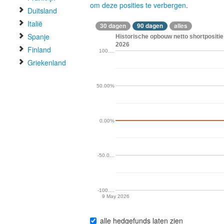
om deze posities te verbergen
.
Duitsland
Italië
30 dagen
90 dagen
alles
Spanje
Historische opbouw netto shortpositie 
2026
Finland
100.…
Griekenland
50.00%
0.00%
-50.0…
-100.…
9 May 2026
alle hedgefunds laten zien