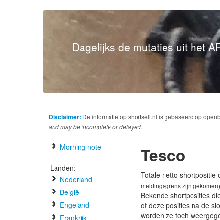
Dagelijks de mutaties uit het AF
Disclaimer:
De informatie op shortsell.nl is gebaseerd op open
and may be incomplete or delayed.
Morning note
Tesco
Landen:
Totale netto shortpositie
Nederland
meldingsgrens zijn gekomen)
België
Bekende shortposities di
Engeland
of deze posities na de s
worden ze toch weergeg
Frankrijk