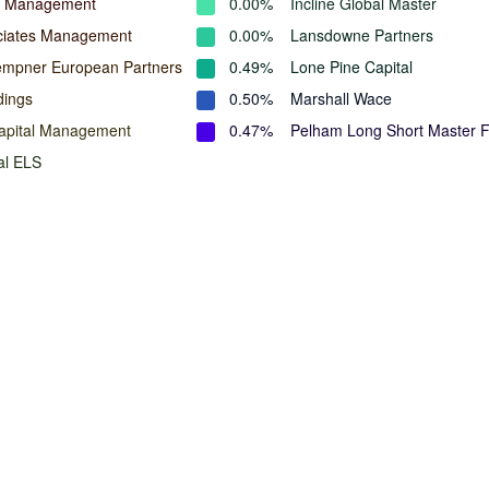
l Management
0.00%
Incline Global Master
ociates Management
0.00%
Lansdowne Partners
empner European Partners
0.49%
Lone Pine Capital
dings
0.50%
Marshall Wace
apital Management
0.47%
Pelham Long Short Master 
al ELS