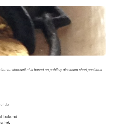
tion on shortsell.nl is based on publicly disclosed short positions
der de
iet bekend
rafiek