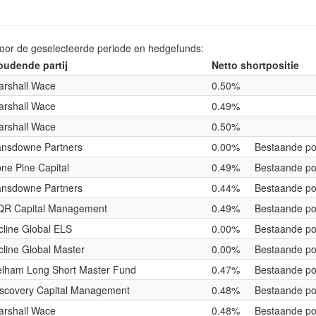
voor de geselecteerde periode en hedgefunds:
oudende partij
Netto shortpositie
arshall Wace
0.50%
arshall Wace
0.49%
arshall Wace
0.50%
ansdowne Partners
0.00%
Bestaande pos
ne Pine Capital
0.49%
Bestaande pos
ansdowne Partners
0.44%
Bestaande pos
QR Capital Management
0.49%
Bestaande pos
cline Global ELS
0.00%
Bestaande pos
cline Global Master
0.00%
Bestaande pos
elham Long Short Master Fund
0.47%
Bestaande pos
iscovery Capital Management
0.48%
Bestaande pos
arshall Wace
0.48%
Bestaande pos