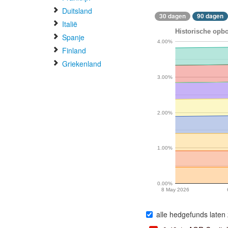
Duitsland
30 dagen
90 dagen
Italië
Historische opbo
Spanje
4.00%
Finland
Griekenland
3.00%
2.00%
1.00%
0.00%
8 May 2026
alle hedgefunds laten 