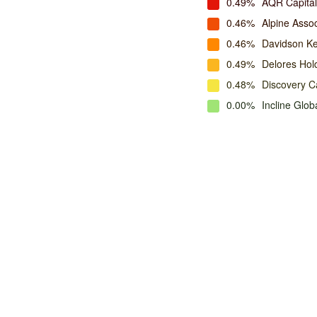
0.49%
AQR Capita
0.46%
Alpine Ass
0.46%
Davidson K
0.49%
Delores Hol
0.48%
Discovery C
0.00%
Incline Glob