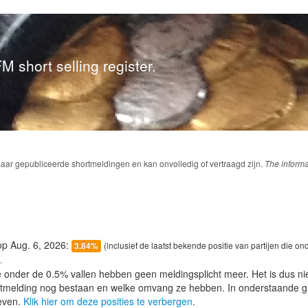
M short selling register.
baar gepubliceerde shortmeldingen en kan onvolledig of vertraagd zijn.
The informa
 op Aug. 6, 2026:
(inclusief de laatst bekende positie van partijen die on
3.84%
.
e onder de 0.5% vallen hebben geen meldingsplicht meer. Het is dus n
lotmelding nog bestaan en welke omvang ze hebben. In onderstaande g
even.
Klik hier om deze posities te verbergen
.