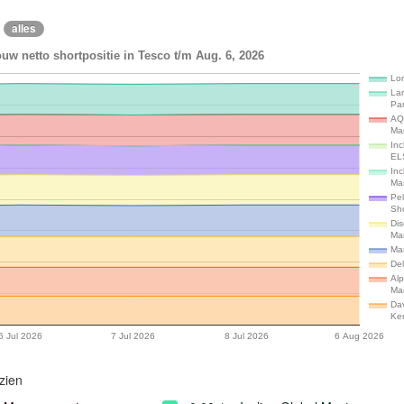
alles
uw netto shortpositie in Tesco t/m Aug. 6, 2026
Lon
La
Par
AQ
Ma
Inc
EL
Inc
Ma
Pe
Sh
Dis
Ma
Ma
Del
Alp
Ma
Da
Ke
6 Jul 2026
7 Jul 2026
8 Jul 2026
6 Aug 2026
zien