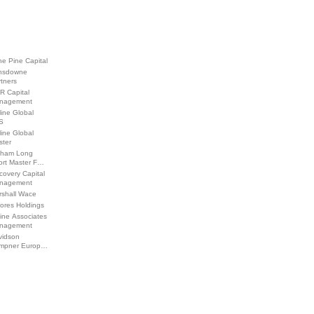
e Pine Capital
nsdowne
tners
R Capital
nagement
line Global
S
line Global
ster
lham Long
ort Master F…
covery Capital
nagement
rshall Wace
ores Holdings
ine Associates
nagement
vidson
mpner Europ…