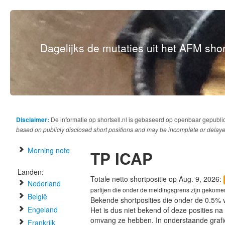
Dagelijks de mutaties uit het AFM short
Disclaimer:
De informatie op shortsell.nl is gebaseerd op openbaar gepubli
based on publicly disclosed short positions and may be incomplete or delaye
Morning note
TP ICAP
Landen:
Totale netto shortpositie op Aug. 9, 2026:
Nederland
partijen die onder de meldingsgrens zijn gekome
België
Bekende shortposities die onder de 0.5% 
Engeland
Het is dus niet bekend of deze posities n
omvang ze hebben. In onderstaande graf
Frankrijk