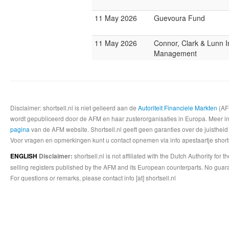
11 May 2026
Guevoura Fund
11 May 2026
Connor, Clark & Lunn 
Management
Disclaimer: shortsell.nl is niet gelieerd aan de
Autoriteit Financiele Markten
(AFM
wordt gepubliceerd door de AFM en haar zusterorganisaties in Europa. Meer info
pagina
van de AFM website. Shortsell.nl geeft geen garanties over de juistheid
Voor vragen en opmerkingen kunt u contact opnemen via info apestaartje shorts
shortsell.nl is not affiliated with the Dutch Authority fo
ENGLISH
Disclaimer:
selling registers published by the AFM and its European counterparts. No guara
For questions or remarks, please contact info [at] shortsell.nl