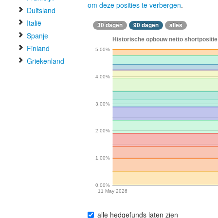
om deze posities te verbergen
.
Duitsland
Italië
30 dagen
90 dagen
alles
Spanje
Historische opbouw netto shortpositie
Finland
5.00%
Griekenland
4.00%
3.00%
2.00%
1.00%
0.00%
11 May 2026
alle hedgefunds laten zien