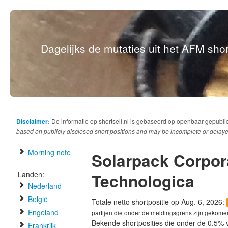
Dagelijks de mutaties uit het AFM short
Disclaimer:
De informatie op shortsell.nl is gebaseerd op openbaar gepubli
based on publicly disclosed short positions and may be incomplete or delaye
Morning note
Solarpack Corpor
Landen:
Technologica
Nederland
België
Totale netto shortpositie op Aug. 6, 2026:
Engeland
partijen die onder de meldingsgrens zijn gekome
Bekende shortposities die onder de 0.5% 
Frankrijk