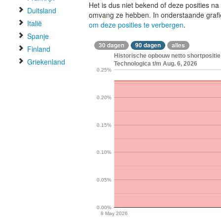
Het is dus niet bekend of deze posities n
Duitsland
omvang ze hebben. In onderstaande graf
Italië
om deze posities te verbergen
.
Spanje
30 dagen
90 dagen
alles
Finland
Historische opbouw netto shortpositi
Griekenland
Technologica t/m Aug. 6, 2026
0.25%
0.20%
0.15%
0.10%
0.05%
0.00%
8 May 2026