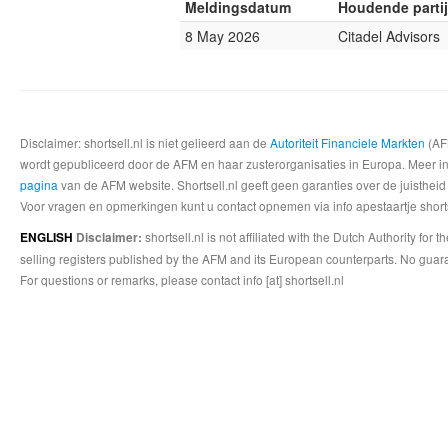
Meldingsdatum
Houdende partij
8 May 2026
Citadel Advisors
Disclaimer: shortsell.nl is niet gelieerd aan de
Autoriteit Financiele Markten
(AFM
wordt gepubliceerd door de AFM en haar zusterorganisaties in Europa. Meer info
pagina
van de AFM website. Shortsell.nl geeft geen garanties over de juistheid
Voor vragen en opmerkingen kunt u contact opnemen via info apestaartje shorts
shortsell.nl is not affiliated with the Dutch Authority fo
ENGLISH
Disclaimer:
selling registers published by the AFM and its European counterparts. No guara
For questions or remarks, please contact info [at] shortsell.nl