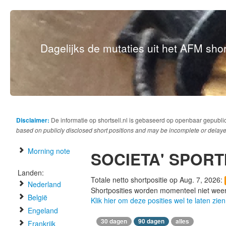
Dagelijks de mutaties uit het AFM short
Disclaimer:
De informatie op shortsell.nl is gebaseerd op openbaar gepubli
based on publicly disclosed short positions and may be incomplete or delaye
Morning note
SOCIETA' SPORT
Landen:
Totale netto shortpositie op Aug. 7, 2026:
Nederland
Shortposities worden momenteel niet wee
België
Klik hier om deze posities wel te laten zien
Engeland
30 dagen
90 dagen
alles
Frankrijk