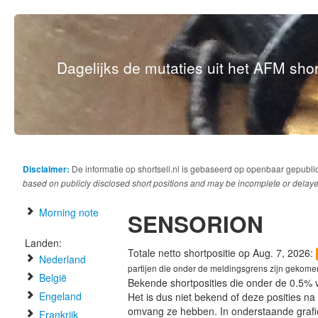
Dagelijks de mutaties uit het AFM short
Disclaimer:
De informatie op shortsell.nl is gebaseerd op openbaar gepubli
based on publicly disclosed short positions and may be incomplete or delaye
Morning note
SENSORION
Landen:
Totale netto shortpositie op Aug. 7, 2026:
Nederland
partijen die onder de meldingsgrens zijn gekome
België
Bekende shortposities die onder de 0.5% 
Engeland
Het is dus niet bekend of deze posities n
omvang ze hebben. In onderstaande graf
Frankrijk