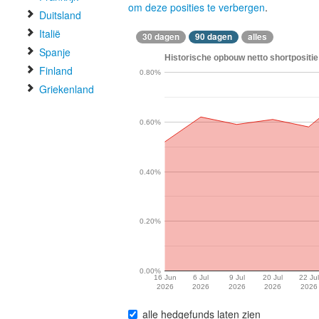
om deze posities te verbergen
.
Duitsland
Italië
30 dagen
90 dagen
alles
Spanje
Historische opbouw netto shortpositi
Finland
0.80%
Griekenland
0.60%
0.40%
0.20%
0.00%
16 Jun
6 Jul
9 Jul
20 Jul
22 Jul
2026
2026
2026
2026
2026
alle hedgefunds laten zien