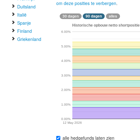
om deze posities te verbergen
.
Duitsland
Italië
30 dagen
90 dagen
alles
Spanje
Historische opbouw netto shortpositie
Finland
6.00%
Griekenland
5.00%
4.00%
3.00%
2.00%
1.00%
0.00%
12 May 2026
alle hedgefunds laten zien