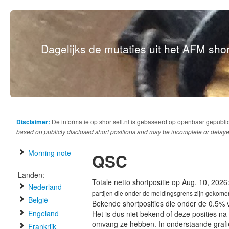
Dagelijks de mutaties uit het AFM short
Disclaimer:
De informatie op shortsell.nl is gebaseerd op openbaar gepubli
based on publicly disclosed short positions and may be incomplete or delaye
Morning note
QSC
Landen:
Totale netto shortpositie op Aug. 10, 2026
Nederland
partijen die onder de meldingsgrens zijn gekome
België
Bekende shortposities die onder de 0.5% 
Engeland
Het is dus niet bekend of deze posities n
omvang ze hebben. In onderstaande graf
Frankrijk