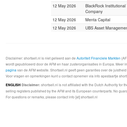
12 May 2026
BlackRock Institutional
Company
12 May 2026
Menta Capital
12 May 2026
UBS Asset Manageme
Disclaimer: shortsell.nl is niet gelieerd aan de
Autoriteit Financiele Markten
(AFM
wordt gepubliceerd door de AFM en haar zusterorganisaties in Europa. Meer info
pagina
van de AFM website. Shortsell.nl geeft geen garanties over de juistheid
Voor vragen en opmerkingen kunt u contact opnemen via info apestaartje shorts
shortsell.nl is not affiliated with the Dutch Authority fo
ENGLISH
Disclaimer:
selling registers published by the AFM and its European counterparts. No guara
For questions or remarks, please contact info [at] shortsell.nl