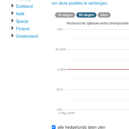
om deze posities te verbergen
.
Duitsland
Italië
30 dagen
90 dagen
alles
Spanje
Historische opbouw netto shortpositie
Finland
100.…
Griekenland
50.00%
0.00%
-50.0…
-100.…
9 May 2026
alle hedgefunds laten zien