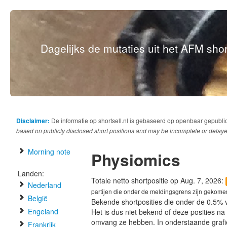
Dagelijks de mutaties uit het AFM short
Disclaimer:
De informatie op shortsell.nl is gebaseerd op openbaar gepubli
based on publicly disclosed short positions and may be incomplete or delaye
Morning note
Physiomics
Landen:
Totale netto shortpositie op Aug. 7, 2026:
Nederland
partijen die onder de meldingsgrens zijn gekome
België
Bekende shortposities die onder de 0.5% 
Engeland
Het is dus niet bekend of deze posities n
omvang ze hebben. In onderstaande graf
Frankrijk