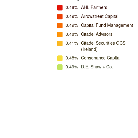
0.48%
AHL Partners
0.49%
Arrowstreet Capital
0.49%
Capital Fund Management
0.48%
Citadel Advisors
0.41%
Citadel Securities GCS
(Ireland)
0.48%
Consonance Capital
0.49%
D.E. Shaw + Co.