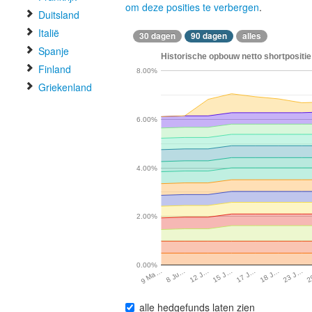
om deze posities te verbergen
.
Duitsland
Italië
30 dagen
90 dagen
alles
Spanje
Historische opbouw netto shortpositie
Finland
8.00%
Griekenland
6.00%
4.00%
2.00%
0.00%
12 J…
18 J…
8 Ju…
17 J…
2
9 Ma…
15 J…
23 J…
alle hedgefunds laten zien