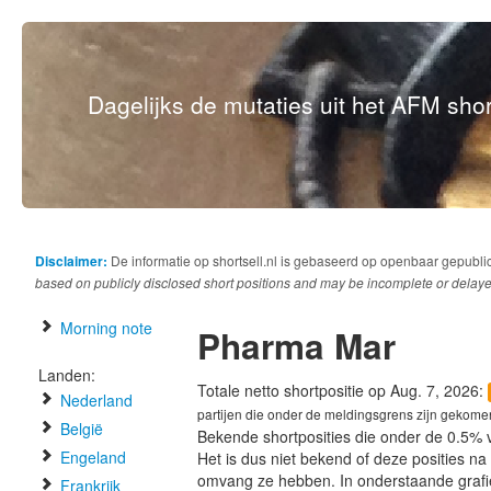
Dagelijks de mutaties uit het AFM short
Disclaimer:
De informatie op shortsell.nl is gebaseerd op openbaar gepubli
based on publicly disclosed short positions and may be incomplete or delaye
Morning note
Pharma Mar
Landen:
Totale netto shortpositie op Aug. 7, 2026:
Nederland
partijen die onder de meldingsgrens zijn gekome
België
Bekende shortposities die onder de 0.5% 
Engeland
Het is dus niet bekend of deze posities n
omvang ze hebben. In onderstaande graf
Frankrijk