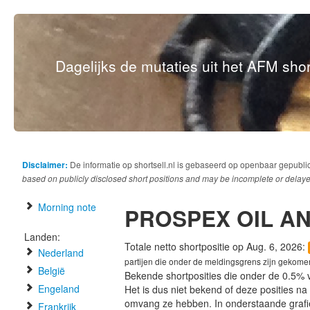
Dagelijks de mutaties uit het AFM short
Disclaimer:
De informatie op shortsell.nl is gebaseerd op openbaar gepubli
based on publicly disclosed short positions and may be incomplete or delaye
Morning note
PROSPEX OIL A
Landen:
Totale netto shortpositie op Aug. 6, 2026:
Nederland
partijen die onder de meldingsgrens zijn gekome
België
Bekende shortposities die onder de 0.5% 
Engeland
Het is dus niet bekend of deze posities n
omvang ze hebben. In onderstaande graf
Frankrijk