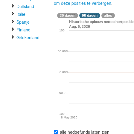
om deze posities te verbergen
.
Duitsland
Italië
30 dagen
90 dagen
alles
Spanje
Historische opbouw netto shortposit
Aug. 6, 2026
Finland
100.…
Griekenland
50.00%
0.00%
-50.0…
-100.…
8 May 2026
alle hedgefunds laten zien