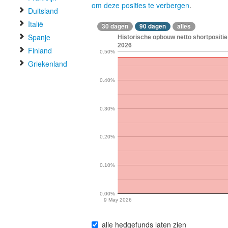
om deze posities te verbergen
.
Duitsland
Italië
30 dagen
90 dagen
alles
Spanje
Historische opbouw netto shortposit
2026
Finland
0.50%
Griekenland
0.40%
0.30%
0.20%
0.10%
0.00%
9 May 2026
alle hedgefunds laten zien