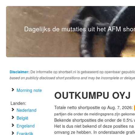
Dagelijks de mutaties uit het AFM short
Disclaimer:
De informatie op shortsell.nl is gebaseerd op openbaar gepubli
based on publicly disclosed short positions and may be incomplete or delaye
Morning note
OUTKUMPU OYJ
Landen:
Totale netto shortpositie op Aug. 7, 2026:
Nederland
partijen die onder de meldingsgrens zijn gekome
België
Bekende shortposities die onder de 0.5% 
Engeland
Het is dus niet bekend of deze posities n
omvang ze hebben. In onderstaande graf
Frankrijk