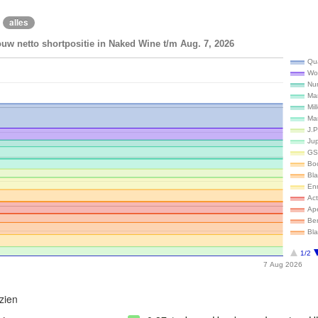
alles
uw netto shortpositie in Naked Wine t/m Aug. 7, 2026
Qu
Wo
Num
Ma
Mil
Ma
J.
Ju
GS
Bo
Bl
En
Ac
Ap
Be
Bla
1/2
7 Aug 2026
zien