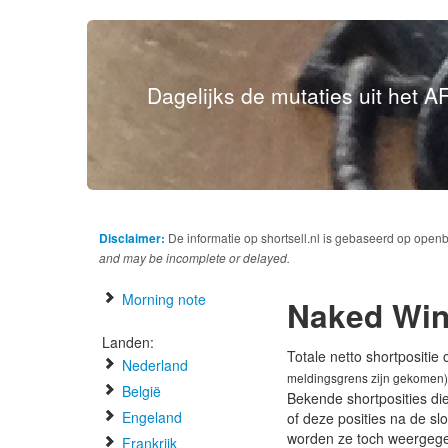
Dagelijks de mutaties uit het AF
Disclaimer:
De informatie op shortsell.nl is gebaseerd op open
and may be incomplete or delayed.
Morning note
Naked Wi
Landen:
Totale netto shortpositie
Nederland
meldingsgrens zijn gekomen)
België
Bekende shortposities di
Engeland
of deze posities na de s
worden ze toch weergeg
Frankrijk