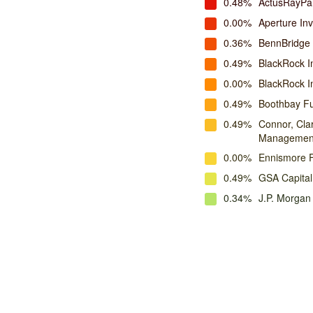
0.48%
ActusRayPa
0.00%
Aperture In
0.36%
BennBridge
0.49%
BlackRock I
0.00%
BlackRock 
0.49%
Boothbay F
0.49%
Connor, Cla
Managemen
0.00%
Ennismore 
0.49%
GSA Capital
0.34%
J.P. Morga