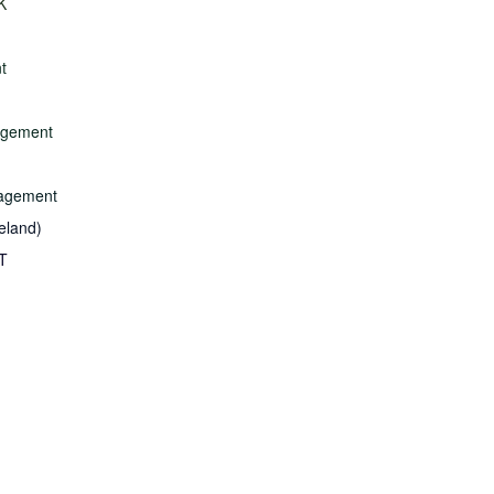
K
t
nagement
nagement
eland)
T