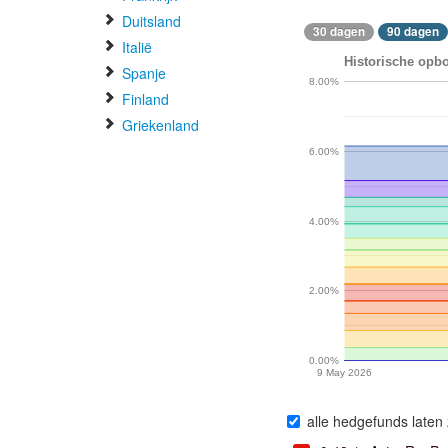
Duitsland
30 dagen
90 dagen
Italië
Historische opbo
Spanje
8.00%
Finland
Griekenland
6.00%
4.00%
2.00%
0.00%
9 May 2026
alle hedgefunds laten 