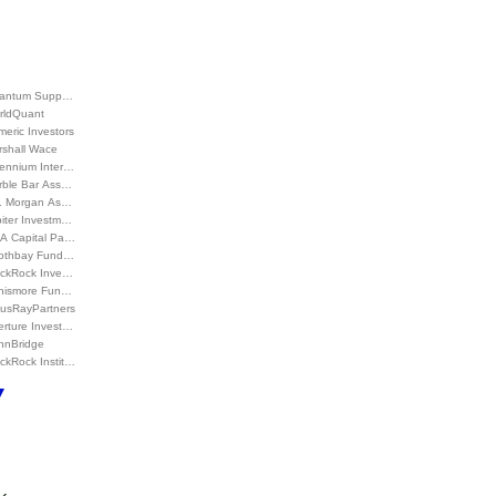
antum Supp…
rldQuant
eric Investors
rshall Wace
lennium Inter…
rble Bar Ass…
P. Morgan As…
piter Investm…
A Capital Pa…
othbay Fund…
ackRock Inve…
nismore Fun…
tusRayPartners
erture Invest…
nnBridge
ckRock Instit…