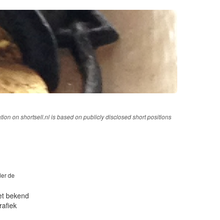
tion on shortsell.nl is based on publicly disclosed short positions
der de
iet bekend
rafiek