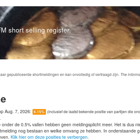
M short selling register.
baar gepubliceerde shortmeldingen en kan onvolledig of vertraagd zijn.
The informa
ne
 op Aug. 7, 2026:
(inclusief de laatst bekende positie van partijen die on
6.15%
.
e onder de 0.5% vallen hebben geen meldingsplicht meer. Het is dus n
lotmelding nog bestaan en welke omvang ze hebben. In onderstaande g
even.
Klik hier om deze posities te verbergen
.