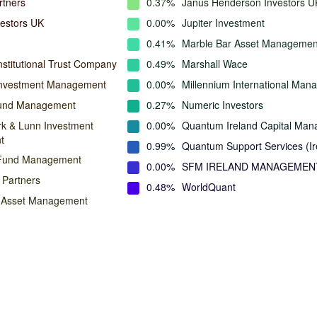
rtners
0.37%
Janus Henderson Investors U
vestors UK
0.00%
Jupiter Investment
0.41%
Marble Bar Asset Managemen
nstitutional Trust Company
0.49%
Marshall Wace
Investment Management
0.00%
Millennium International Ma
und Management
0.27%
Numeric Investors
rk & Lunn Investment
0.00%
Quantum Ireland Capital Ma
t
0.99%
Quantum Support Services (Ir
Fund Management
0.00%
SFM IRELAND MANAGEMEN
 Partners
0.48%
WorldQuant
n Asset Management