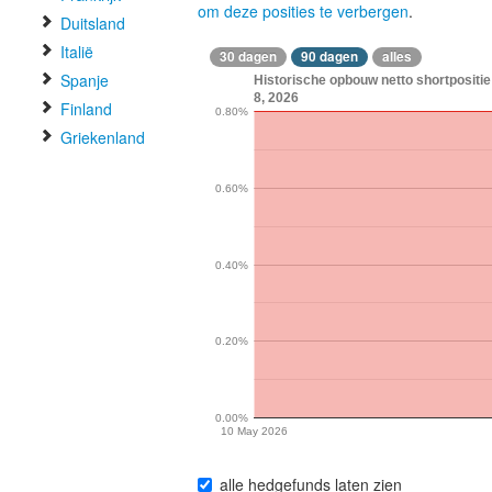
om deze posities te verbergen
.
Duitsland
Italië
30 dagen
90 dagen
alles
Spanje
Historische opbouw netto shortposit
8, 2026
Finland
0.80%
Griekenland
0.60%
0.40%
0.20%
0.00%
10 May 2026
alle hedgefunds laten zien