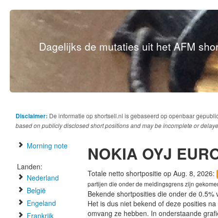
Dagelijks de mutaties uit het AFM short
Disclaimer:
De informatie op shortsell.nl is gebaseerd op openbaar gepubli
based on publicly disclosed short positions and may be incomplete or delaye
Morning note
NOKIA OYJ EURO
Landen:
Totale netto shortpositie op Aug. 8, 2026:
Nederland
partijen die onder de meldingsgrens zijn gekome
België
Bekende shortposities die onder de 0.5% 
Engeland
Het is dus niet bekend of deze posities n
omvang ze hebben. In onderstaande graf
Frankrijk