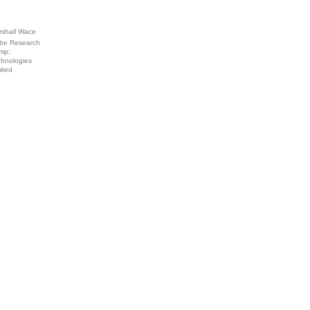
rshall Wace
be Research
mp;
chnologies
ited