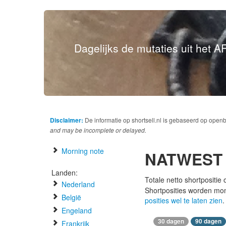
Dagelijks de mutaties uit het AF
Disclaimer:
De informatie op shortsell.nl is gebaseerd op open
and may be incomplete or delayed.
Morning note
NATWEST
Landen:
Totale netto shortpositie
Nederland
Shortposities worden mo
België
posities wel te laten zien
.
Engeland
30 dagen
90 dagen
Frankrijk