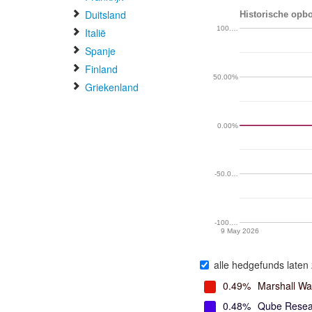
Duitsland
Historische opb
100.…
Italië
Spanje
Finland
50.00%
Griekenland
0.00%
-50.0…
-100.…
9 May 2026
alle hedgefunds laten 
0.49%
Marshall W
0.48%
Qube Resea