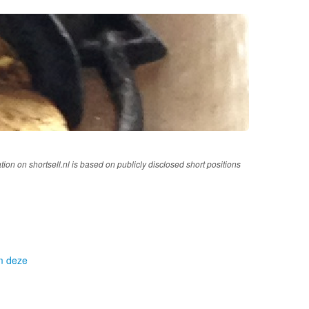
tion on shortsell.nl is based on publicly disclosed short positions
om deze