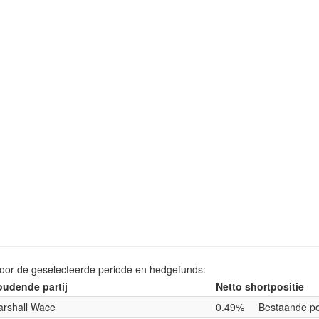
voor de geselecteerde periode en hedgefunds:
udende partij
Netto shortpositie
rshall Wace
0.49%
Bestaande po