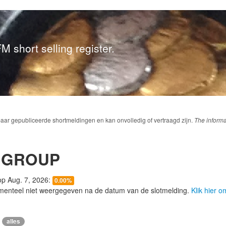
M short selling register.
baar gepubliceerde shortmeldingen en kan onvolledig of vertraagd zijn.
The informa
 GROUP
 op Aug. 7, 2026:
0.00%
menteel niet weergegeven na de datum van de slotmelding.
Klik hier 
alles