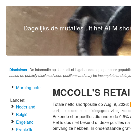
Dagelijks de mutaties uit het AFM short
Disclaimer:
De informatie op shortsell.nl is gebaseerd op openbaar gepubli
based on publicly disclosed short positions and may be incomplete or delaye
Morning note
MCCOLL'S RETA
Landen:
Totale netto shortpositie op Aug. 9, 2026:
Nederland
partijen die onder de meldingsgrens zijn gekome
België
Bekende shortposities die onder de 0.5% 
Engeland
Het is dus niet bekend of deze posities n
omvang ze hebben. In onderstaande graf
Frankrijk