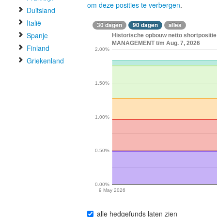
om deze posities te verbergen
.
Duitsland
Italië
30 dagen
90 dagen
alles
Spanje
Historische opbouw netto shortposit
MANAGEMENT t/m Aug. 7, 2026
Finland
2.00%
Griekenland
1.50%
1.00%
0.50%
0.00%
9 May 2026
alle hedgefunds laten zien