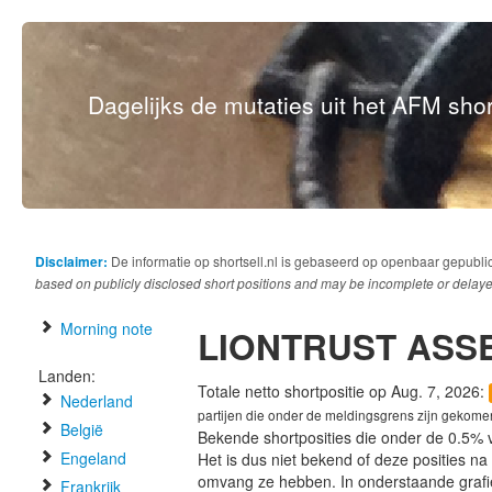
Dagelijks de mutaties uit het AFM short
Disclaimer:
De informatie op shortsell.nl is gebaseerd op openbaar gepubli
based on publicly disclosed short positions and may be incomplete or delaye
Morning note
LIONTRUST ASS
Landen:
Totale netto shortpositie op Aug. 7, 2026:
Nederland
partijen die onder de meldingsgrens zijn gekome
België
Bekende shortposities die onder de 0.5% 
Engeland
Het is dus niet bekend of deze posities n
omvang ze hebben. In onderstaande graf
Frankrijk