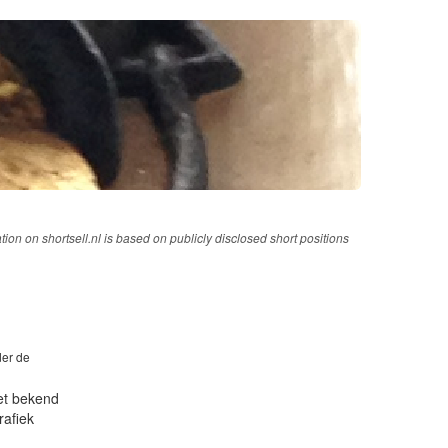
tion on shortsell.nl is based on publicly disclosed short positions
der de
iet bekend
rafiek