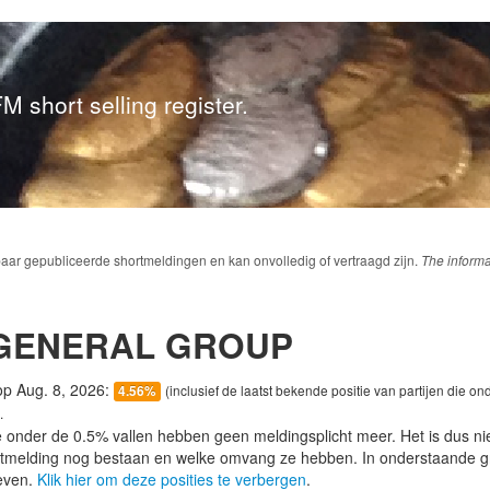
M short selling register.
baar gepubliceerde shortmeldingen en kan onvolledig of vertraagd zijn.
The informa
 GENERAL GROUP
 op Aug. 8, 2026:
(inclusief de laatst bekende positie van partijen die on
4.56%
.
e onder de 0.5% vallen hebben geen meldingsplicht meer. Het is dus n
lotmelding nog bestaan en welke omvang ze hebben. In onderstaande g
even.
Klik hier om deze posities te verbergen
.