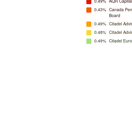
0.49%
AQR Capita
0.43%
Canada Pens
Board
0.49%
Citadel Advi
0.48%
Citadel Adv
0.49%
Citadel Eur