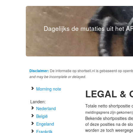
Dagelijks de mutaties uit het AF
Disclaimer:
De informatie op shortsell.nl is gebaseerd op open
and may be incomplete or delayed.
Morning note
LEGAL &
Landen:
Totale netto shortpositie
Nederland
meldingsgrens zijn gekomen)
België
Bekende shortposities di
Engeland
of deze posities na de s
worden ze toch weergeg
Frankrijk