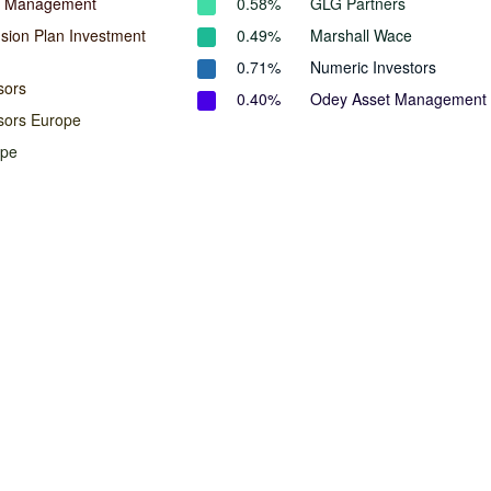
l Management
0.58%
GLG Partners
ion Plan Investment
0.49%
Marshall Wace
0.71%
Numeric Investors
sors
0.40%
Odey Asset Management
isors Europe
ope