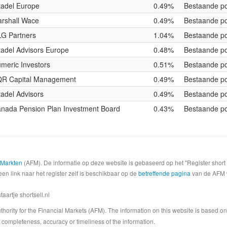
tadel Europe
0.49%
Bestaande po
rshall Wace
0.49%
Bestaande po
G Partners
1.04%
Bestaande po
tadel Advisors Europe
0.48%
Bestaande po
meric Investors
0.51%
Bestaande po
R Capital Management
0.49%
Bestaande po
tadel Advisors
0.49%
Bestaande po
nada Pension Plan Investment Board
0.43%
Bestaande po
e Markten
(AFM). De informatie op deze website is gebaseerd op het "Register shor
een link naar het register zelf is beschikbaar op de
betreffende pagina
van de AFM we
artje shortsell.nl
 Authority for the Financial Markets (AFM). The information on this website is based o
completeness, accuracy or timeliness of the information.