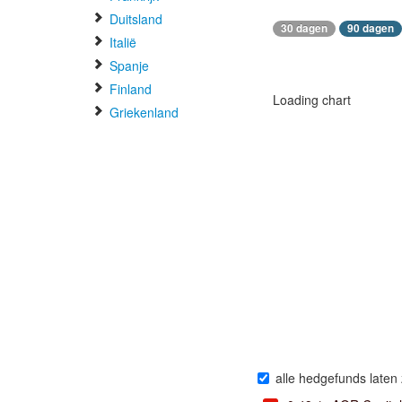
Duitsland
30 dagen
90 dagen
Italië
Spanje
Finland
Loading chart
Griekenland
alle hedgefunds laten 