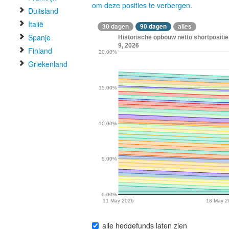
om deze posities te verbergen
.
Duitsland
Italië
30 dagen
90 dagen
alles
Spanje
Historische opbouw netto shortpositi
9, 2026
Finland
20.00%
Griekenland
15.00%
10.00%
5.00%
0.00%
11 May 2026
18 May 2
alle hedgefunds laten zien