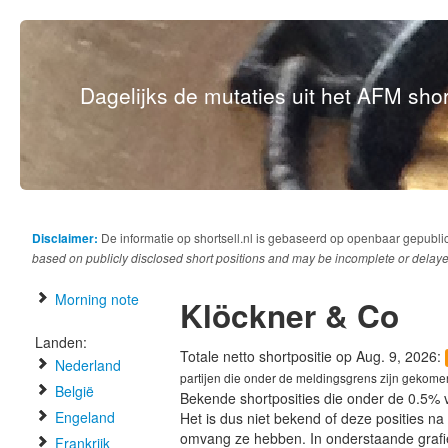
Dagelijks de mutaties uit het AFM short
Disclaimer:
De informatie op shortsell.nl is gebaseerd op openbaar gepubli
based on publicly disclosed short positions and may be incomplete or delaye
Morning note
Klöckner & Co
Landen:
Totale netto shortpositie op Aug. 9, 2026:
Nederland
partijen die onder de meldingsgrens zijn gekome
België
Bekende shortposities die onder de 0.5% 
Engeland
Het is dus niet bekend of deze posities n
omvang ze hebben. In onderstaande graf
Frankrijk