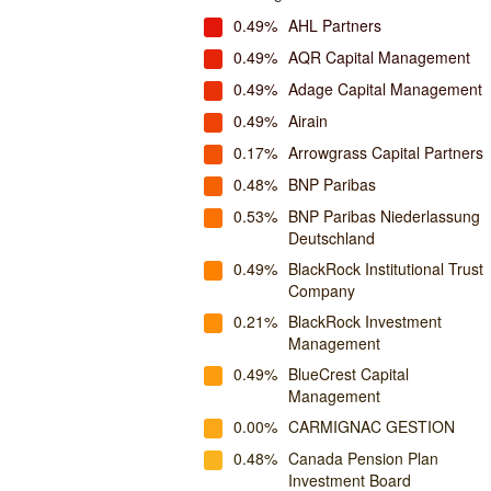
0.49%
AHL Partners
0.49%
AQR Capital Management
0.49%
Adage Capital Management
0.49%
Airain
0.17%
Arrowgrass Capital Partners
0.48%
BNP Paribas
0.53%
BNP Paribas Niederlassung
Deutschland
0.49%
BlackRock Institutional Trust
Company
0.21%
BlackRock Investment
Management
0.49%
BlueCrest Capital
Management
0.00%
CARMIGNAC GESTION
0.48%
Canada Pension Plan
Investment Board