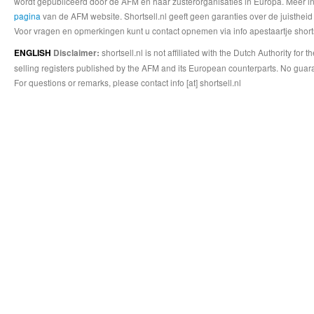
wordt gepubliceerd door de AFM en haar zusterorganisaties in Europa. Meer info
pagina
van de AFM website. Shortsell.nl geeft geen garanties over de juistheid
Voor vragen en opmerkingen kunt u contact opnemen via info apestaartje shorts
shortsell.nl is not affiliated with the Dutch Authority fo
ENGLISH
Disclaimer:
selling registers published by the AFM and its European counterparts. No guara
For questions or remarks, please contact info [at] shortsell.nl