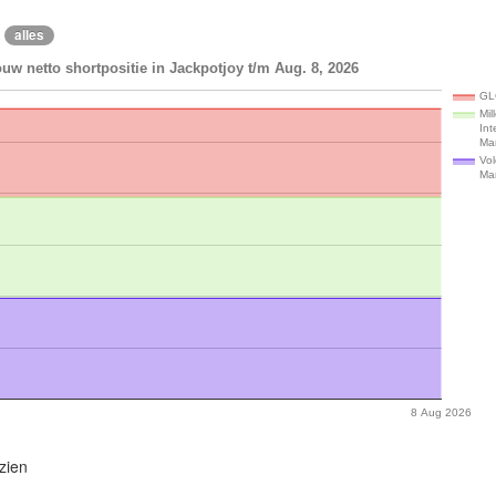
alles
uw netto shortpositie in Jackpotjoy t/m Aug. 8, 2026
GL
Mil
Int
Ma
Vol
Ma
8 Aug 2026
zien