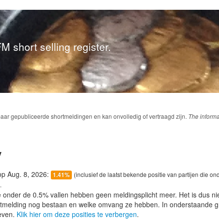
M short selling register.
baar gepubliceerde shortmeldingen en kan onvolledig of vertraagd zijn.
The informa
y
 op Aug. 8, 2026:
(inclusief de laatst bekende positie van partijen die on
1.41%
.
e onder de 0.5% vallen hebben geen meldingsplicht meer. Het is dus n
lotmelding nog bestaan en welke omvang ze hebben. In onderstaande g
even.
Klik hier om deze posities te verbergen
.