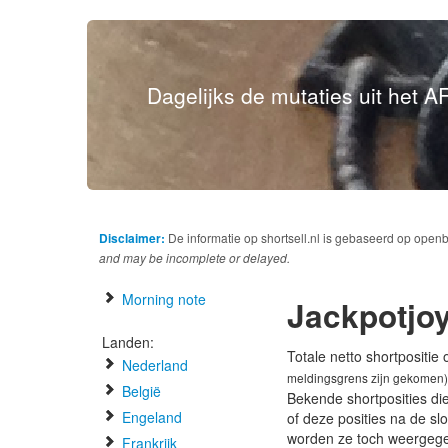
Dagelijks de mutaties uit het AF
Disclaimer:
De informatie op shortsell.nl is gebaseerd op open
and may be incomplete or delayed.
Morning note
Jackpotjo
Landen:
Totale netto shortpositie
Nederland
meldingsgrens zijn gekomen)
België
Bekende shortposities di
Engeland
of deze posities na de s
worden ze toch weergeg
Frankrijk