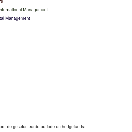
rs
International Management
ital Management
voor de geselecteerde periode en hedgefunds: