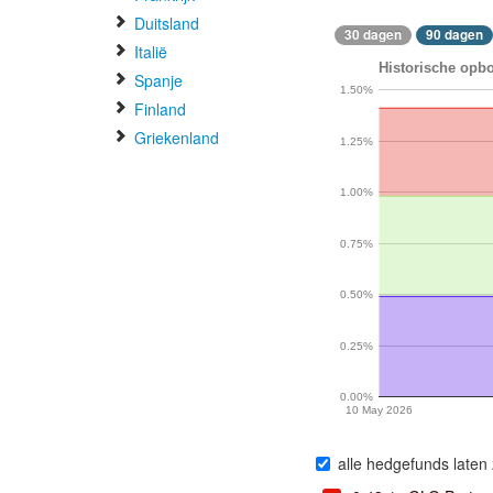
Duitsland
30 dagen
90 dagen
Italië
Historische opbo
Spanje
1.50%
Finland
Griekenland
1.25%
1.00%
0.75%
0.50%
0.25%
0.00%
10 May 2026
alle hedgefunds laten 