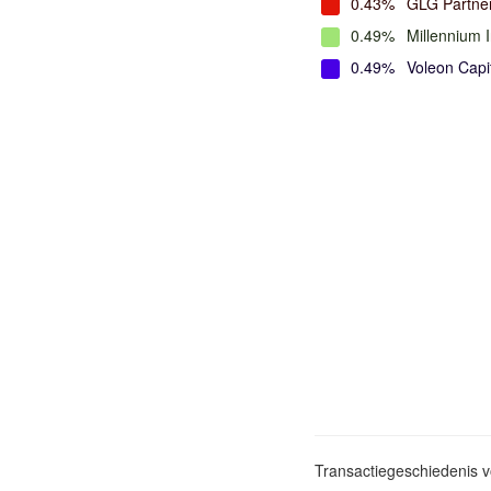
0.43%
GLG Partne
0.49%
Millennium 
0.49%
Voleon Cap
Transactiegeschiedenis 