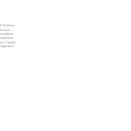
G Partners
lennium
ernational
nagement
eon Capital
nagement