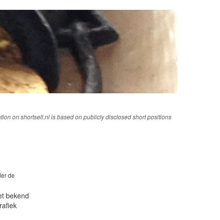
tion on shortsell.nl is based on publicly disclosed short positions
der de
iet bekend
rafiek