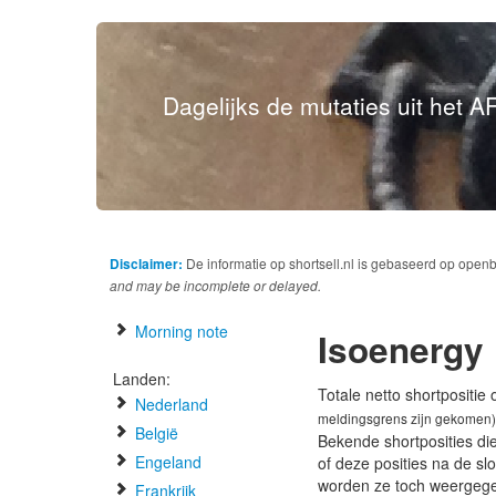
Dagelijks de mutaties uit het AF
Disclaimer:
De informatie op shortsell.nl is gebaseerd op open
and may be incomplete or delayed.
Morning note
Isoenergy
Landen:
Totale netto shortpositie
Nederland
meldingsgrens zijn gekomen)
België
Bekende shortposities di
Engeland
of deze posities na de s
worden ze toch weergeg
Frankrijk