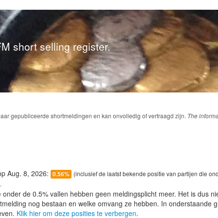
M short selling register.
baar gepubliceerde shortmeldingen en kan onvolledig of vertraagd zijn.
The informa
 op Aug. 8, 2026:
(inclusief de laatst bekende positie van partijen die on
0.56%
.
e onder de 0.5% vallen hebben geen meldingsplicht meer. Het is dus n
lotmelding nog bestaan en welke omvang ze hebben. In onderstaande g
even.
Klik hier om deze posities te verbergen
.