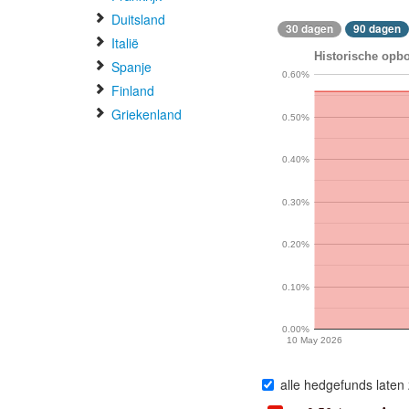
Duitsland
30 dagen
90 dagen
Italië
Historische opbo
Spanje
0.60%
Finland
Griekenland
0.50%
0.40%
0.30%
0.20%
0.10%
0.00%
10 May 2026
alle hedgefunds laten 