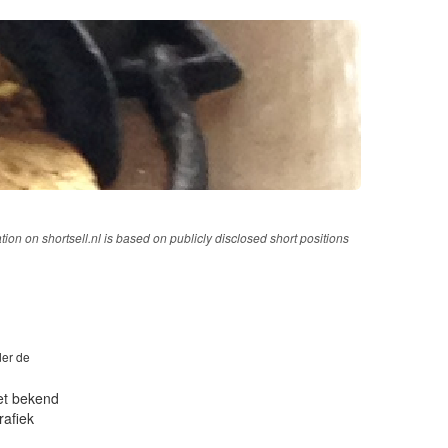
tion on shortsell.nl is based on publicly disclosed short positions
der de
iet bekend
rafiek