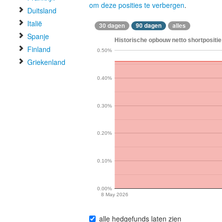
om deze posities te verbergen
.
Duitsland
Italië
30 dagen
90 dagen
alles
Spanje
Historische opbouw netto shortpositie 
Finland
0.50%
Griekenland
0.40%
0.30%
0.20%
0.10%
0.00%
8 May 2026
alle hedgefunds laten zien