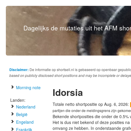
Dagelijks de mutaties uit het AFM short
Disclaimer:
De informatie op shortsell.nl is gebaseerd op openbaar gepubli
based on publicly disclosed short positions and may be incomplete or delaye
Morning note
Idorsia
Landen:
Totale netto shortpositie op Aug. 6, 2026:
Nederland
partijen die onder de meldingsgrens zijn gekome
België
Bekende shortposities die onder de 0.5% 
Engeland
Het is dus niet bekend of deze posities n
omvang ze hebben. In onderstaande graf
Frankrijk