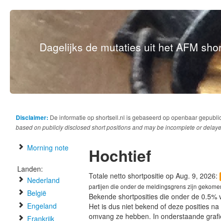
Dagelijks de mutaties uit het AFM short
Disclaimer:
De informatie op shortsell.nl is gebaseerd op openbaar gepubli
based on publicly disclosed short positions and may be incomplete or delaye
Morning note
Hochtief
Landen:
Totale netto shortpositie op Aug. 9, 2026:
Nederland
partijen die onder de meldingsgrens zijn gekome
België
Bekende shortposities die onder de 0.5% 
Engeland
Het is dus niet bekend of deze posities n
omvang ze hebben. In onderstaande graf
Frankrijk