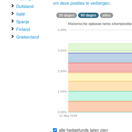
om deze posities te verbergen
.
Duitsland
Italië
30 dagen
90 dagen
alles
Spanje
Historische opbouw netto shortpositie 
Finland
4.00%
Griekenland
3.00%
2.00%
1.00%
0.00%
11 May 2026
alle hedgefunds laten zien