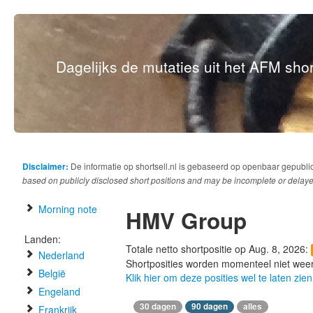
Dagelijks de mutaties uit het AFM short
Disclaimer:
De informatie op shortsell.nl is gebaseerd op openbaar gepubli
based on publicly disclosed short positions and may be incomplete or delaye
Morning note
HMV Group
Landen:
Totale netto shortpositie op Aug. 8, 2026:
Nederland
Shortposities worden momenteel niet wee
België
Klik hier om deze posities wel te laten zien
Engeland
30 dagen
90 dagen
alles
Frankrijk