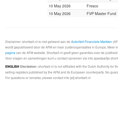
10 May 2026
Fresco
10 May 2026
FVP Master Fund
Disclaimer: shortsell.nl is niet gelieerd aan de
Autoriteit Financiele Markten
(AFM
wordt gepubliceerd door de AFM en haar zusterorganisaties in Europa. Meer info
pagina
van de AFM website. Shortsell.nl geeft geen garanties over de juistheid
Voor vragen en opmerkingen kunt u contact opnemen via info apestaartje shorts
shortsell.nl is not affiliated with the Dutch Authority fo
ENGLISH
Disclaimer:
selling registers published by the AFM and its European counterparts. No guara
For questions or remarks, please contact info [at] shortsell.nl