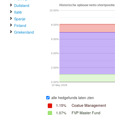
Duitsland
Historische opbouw netto shortpositie
10.00%
Italië
Spanje
Finland
8.00%
Griekenland
6.00%
4.00%
2.00%
0.00%
10 May 2026
alle hedgefunds laten zien
1.15%
Coatue Management
1.07%
FVP Master Fund