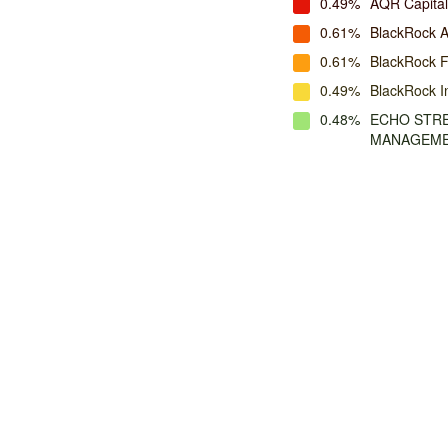
0.49%
AQR Capita
0.61%
BlackRock A
0.61%
BlackRock 
0.49%
BlackRock I
0.48%
ECHO STRE
MANAGEM