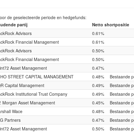
voor de geselecteerde periode en hedgefunds:
udende partij
Netto shortpositie
ackRock Advisors
0.61%
ackRock Financial Management
0.61%
ackRock Advisors
0.50%
ackRock Financial Management
0.50%
int72 Asset Management
0.47%
HO STREET CAPITAL MANAGEMENT
0.48%
Bestaande po
R Capital Management
0.49%
Bestaande po
ackRock Institutional Trust Company
0.49%
Bestaande po
P. Morgan Asset Management
0.45%
Bestaande po
rshall Wace
0.48%
Bestaande po
G Partners
0.47%
Bestaande po
int72 Asset Management
0.50%
Bestaande po