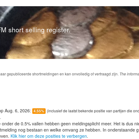
M short selling register.
baar gepubliceerde shortmeldingen en kan onvolledig of vertraagd zijn.
The informa
 op Aug. 6, 2026:
(inclusief de laatst bekende positie van partijen die on
4.55%
.
e onder de 0.5% vallen hebben geen meldingsplicht meer. Het is dus n
lotmelding nog bestaan en welke omvang ze hebben. In onderstaande g
even.
Klik hier om deze posities te verbergen
.