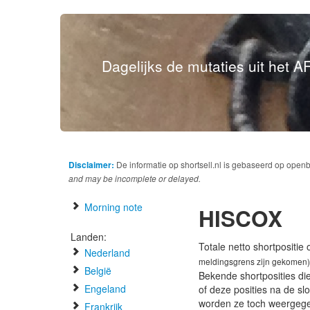
Dagelijks de mutaties uit het AF
Disclaimer:
De informatie op shortsell.nl is gebaseerd op open
and may be incomplete or delayed.
Morning note
HISCOX
Landen:
Totale netto shortpositie
Nederland
meldingsgrens zijn gekomen)
België
Bekende shortposities di
Engeland
of deze posities na de s
worden ze toch weergeg
Frankrijk