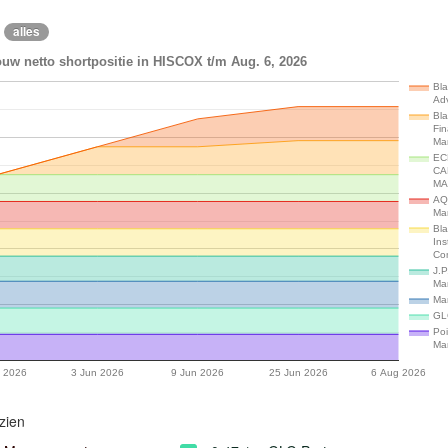
alles
uw netto shortpositie in HISCOX t/m Aug. 6, 2026
Bl
Adv
Bl
Fin
Ma
EC
CA
MA
AQ
Ma
Bl
Ins
Co
J.P
Ma
Ma
GL
Po
Ma
 2026
3 Jun 2026
9 Jun 2026
25 Jun 2026
6 Aug 2026
zien