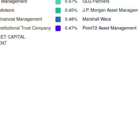
l Management
0.47%
GLG Partners
dvisors
0.45%
J.P. Morgan Asset Manage
Financial Management
0.48%
Marshall Wace
nstitutional Trust Company
0.47%
Point72 Asset Management
ET CAPITAL
ENT