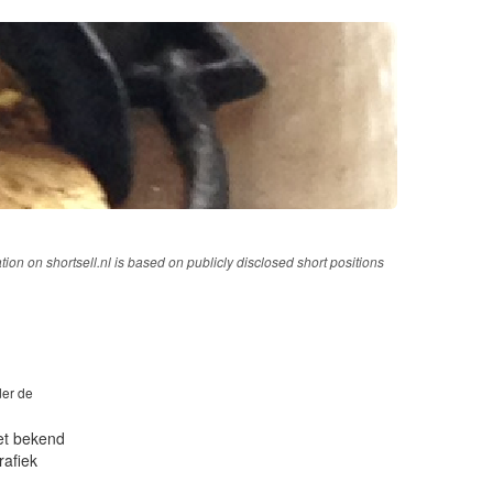
tion on shortsell.nl is based on publicly disclosed short positions
der de
iet bekend
rafiek