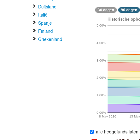
Duitsland
30 dagen
90 dagen
Italië
Historische opbo
Spanje
5.00%
Finland
Griekenland
4.00%
3.00%
2.00%
1.00%
0.00%
8 May 2026
15 May
alle hedgefunds laten 