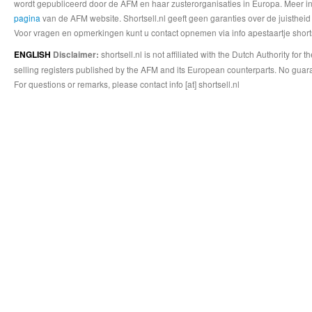
wordt gepubliceerd door de AFM en haar zusterorganisaties in Europa. Meer info
pagina
van de AFM website. Shortsell.nl geeft geen garanties over de juistheid
Voor vragen en opmerkingen kunt u contact opnemen via info apestaartje shorts
shortsell.nl is not affiliated with the Dutch Authority fo
ENGLISH
Disclaimer:
selling registers published by the AFM and its European counterparts. No guara
For questions or remarks, please contact info [at] shortsell.nl