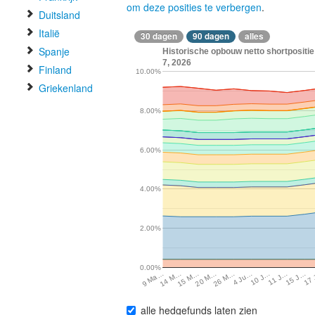
om deze posities te verbergen
.
Duitsland
Italië
30 dagen
90 dagen
alles
Spanje
Historische opbouw netto shortpositie 
7, 2026
Finland
10.00%
Griekenland
8.00%
6.00%
4.00%
2.00%
0.00%
9 Ma…
14 M…
15 M…
20 M…
26 M…
4 Ju…
10 J…
11 J…
15 J…
17
alle hedgefunds laten zien