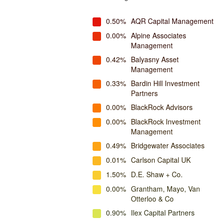
0.50%
AQR Capital Management
0.00%
Alpine Associates
Management
0.42%
Balyasny Asset
Management
0.33%
Bardin Hill Investment
Partners
0.00%
BlackRock Advisors
0.00%
BlackRock Investment
Management
0.49%
Bridgewater Associates
0.01%
Carlson Capital UK
1.50%
D.E. Shaw + Co.
0.00%
Grantham, Mayo, Van
Otterloo & Co
0.90%
Ilex Capital Partners