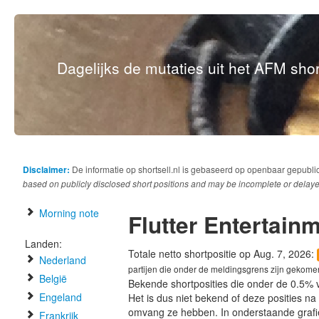
Dagelijks de mutaties uit het AFM short
Disclaimer:
De informatie op shortsell.nl is gebaseerd op openbaar gepubli
based on publicly disclosed short positions and may be incomplete or delaye
Morning note
Flutter Entertain
Landen:
Totale netto shortpositie op Aug. 7, 2026:
Nederland
partijen die onder de meldingsgrens zijn gekome
België
Bekende shortposities die onder de 0.5% 
Engeland
Het is dus niet bekend of deze posities n
omvang ze hebben. In onderstaande graf
Frankrijk