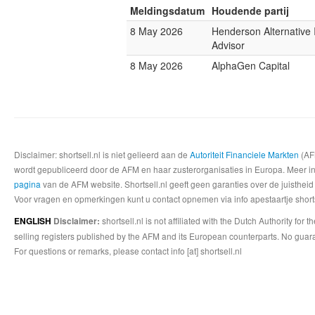
Meldingsdatum
Houdende partij
8 May 2026
Henderson Alternative
Advisor
8 May 2026
AlphaGen Capital
Disclaimer: shortsell.nl is niet gelieerd aan de
Autoriteit Financiele Markten
(AFM
wordt gepubliceerd door de AFM en haar zusterorganisaties in Europa. Meer info
pagina
van de AFM website. Shortsell.nl geeft geen garanties over de juistheid
Voor vragen en opmerkingen kunt u contact opnemen via info apestaartje shorts
shortsell.nl is not affiliated with the Dutch Authority fo
ENGLISH
Disclaimer:
selling registers published by the AFM and its European counterparts. No guara
For questions or remarks, please contact info [at] shortsell.nl