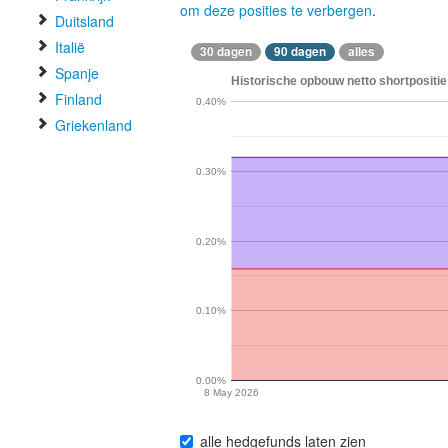
om deze posities te verbergen
.
Duitsland
Italië
30 dagen
90 dagen
alles
Spanje
Historische opbouw netto shortpositie
Finland
0.40%
Griekenland
0.30%
0.20%
0.10%
0.00%
8 May 2026
alle hedgefunds laten zien