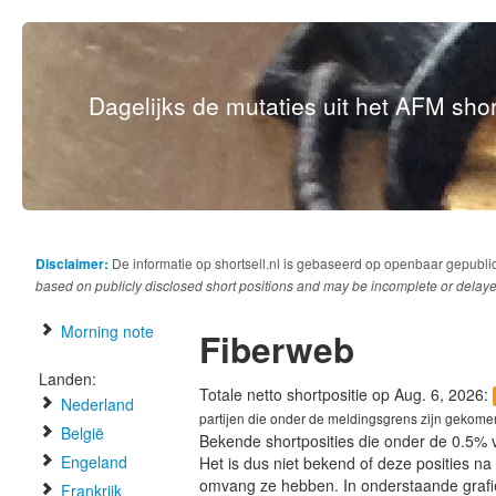
Dagelijks de mutaties uit het AFM short
Disclaimer:
De informatie op shortsell.nl is gebaseerd op openbaar gepubli
based on publicly disclosed short positions and may be incomplete or delaye
Morning note
Fiberweb
Landen:
Totale netto shortpositie op Aug. 6, 2026:
Nederland
partijen die onder de meldingsgrens zijn gekome
België
Bekende shortposities die onder de 0.5% 
Engeland
Het is dus niet bekend of deze posities n
omvang ze hebben. In onderstaande graf
Frankrijk