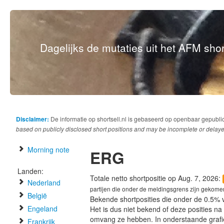
Dagelijks de mutaties uit het AFM short
Disclaimer:
De informatie op shortsell.nl is gebaseerd op openbaar gepubli
based on publicly disclosed short positions and may be incomplete or delaye
Morning note
ERG
Landen:
Totale netto shortpositie op Aug. 7, 2026:
Nederland
partijen die onder de meldingsgrens zijn gekome
België
Bekende shortposities die onder de 0.5% 
Engeland
Het is dus niet bekend of deze posities n
omvang ze hebben. In onderstaande graf
Frankrijk