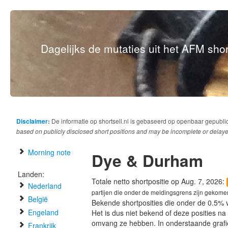
Dagelijks de mutaties uit het AFM short
Disclaimer:
De informatie op shortsell.nl is gebaseerd op openbaar gepubli
based on publicly disclosed short positions and may be incomplete or delaye
Morning note
Dye & Durham
Landen:
Totale netto shortpositie op Aug. 7, 2026:
Nederland
partijen die onder de meldingsgrens zijn gekome
België
Bekende shortposities die onder de 0.5% 
Engeland
Het is dus niet bekend of deze posities n
omvang ze hebben. In onderstaande graf
Frankrijk