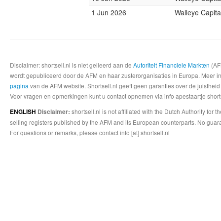
1 Jun 2026
Walleye Capita
Disclaimer: shortsell.nl is niet gelieerd aan de
Autoriteit Financiele Markten
(AFM
wordt gepubliceerd door de AFM en haar zusterorganisaties in Europa. Meer info
pagina
van de AFM website. Shortsell.nl geeft geen garanties over de juistheid
Voor vragen en opmerkingen kunt u contact opnemen via info apestaartje shorts
shortsell.nl is not affiliated with the Dutch Authority fo
ENGLISH
Disclaimer:
selling registers published by the AFM and its European counterparts. No guara
For questions or remarks, please contact info [at] shortsell.nl