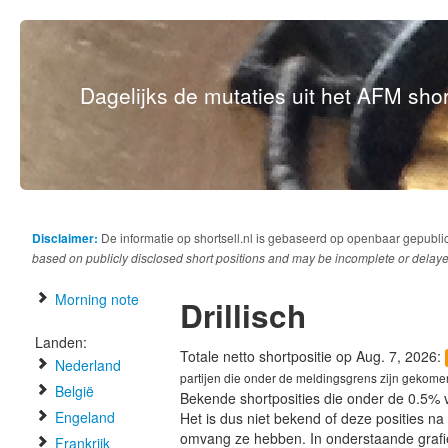
Dagelijks de mutaties uit het AFM short
Disclaimer:
De informatie op shortsell.nl is gebaseerd op openbaar gepubli
based on publicly disclosed short positions and may be incomplete or delaye
Morning note
Drillisch
Landen:
Totale netto shortpositie op Aug. 7, 2026:
Nederland
partijen die onder de meldingsgrens zijn gekome
België
Bekende shortposities die onder de 0.5% 
Engeland
Het is dus niet bekend of deze posities n
omvang ze hebben. In onderstaande graf
Frankrijk