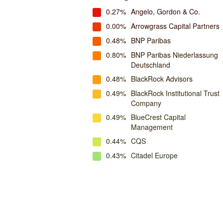
0.27%
Angelo, Gordon & Co.
0.00%
Arrowgrass Capital Partners
0.48%
BNP Paribas
0.80%
BNP Paribas Niederlassung
Deutschland
0.48%
BlackRock Advisors
0.49%
BlackRock Institutional Trust
Company
0.49%
BlueCrest Capital
Management
0.44%
CQS
0.43%
Citadel Europe