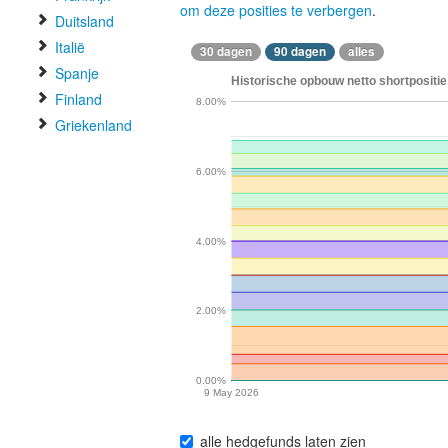
om deze posities te verbergen
.
Duitsland
Italië
30 dagen
90 dagen
alles
Spanje
Historische opbouw netto shortpositie 
Finland
8.00%
Griekenland
6.00%
4.00%
2.00%
0.00%
9 May 2026
alle hedgefunds laten zien