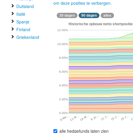
om deze posities te verbergen
.
Duitsland
Italië
30 dagen
90 dagen
alles
Spanje
Historische opbouw netto shortpositie
Finland
12.00%
Griekenland
10.00%
8.00%
6.00%
4.00%
2.00%
0.00%
19 M…
15 J…
12 M…
11 J…
1
9 Ma…
8 Ju…
16 J…
alle hedgefunds laten zien