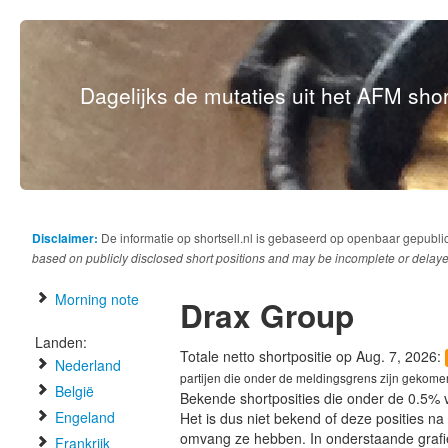
Dagelijks de mutaties uit het AFM short
Disclaimer:
De informatie op shortsell.nl is gebaseerd op openbaar gepubli
based on publicly disclosed short positions and may be incomplete or delaye
Morning note
Drax Group
Landen:
Totale netto shortpositie op Aug. 7, 2026:
Nederland
partijen die onder de meldingsgrens zijn gekome
België
Bekende shortposities die onder de 0.5% 
Engeland
Het is dus niet bekend of deze posities n
omvang ze hebben. In onderstaande graf
Frankrijk