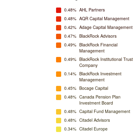
0.48%
AHL Partners
0.48%
AQR Capital Management
0.42%
Adage Capital Management
0.47%
BlackRock Advisors
0.49%
BlackRock Financial
Management
0.49%
BlackRock Institutional Trust
Company
0.14%
BlackRock Investment
Management
0.45%
Bocage Capital
0.48%
Canada Pension Plan
Investment Board
0.48%
Capital Fund Management
0.48%
Citadel Advisors
0.34%
Citadel Europe