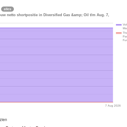
alles
uw netto shortpositie in Diversified Gas &amp; Oil t/m Aug. 7,
Vol
Ma
Th
Par
Fu
7 Aug 2026
zien