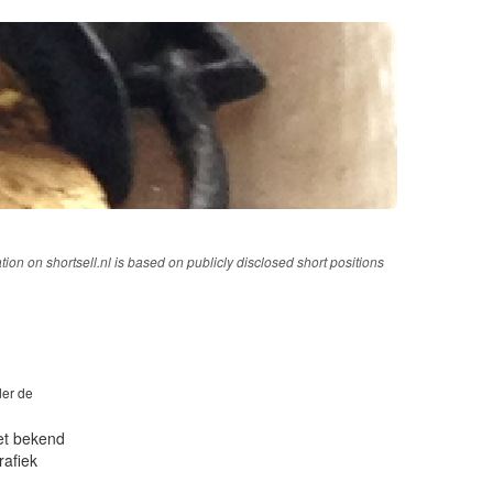
tion on shortsell.nl is based on publicly disclosed short positions
der de
iet bekend
rafiek