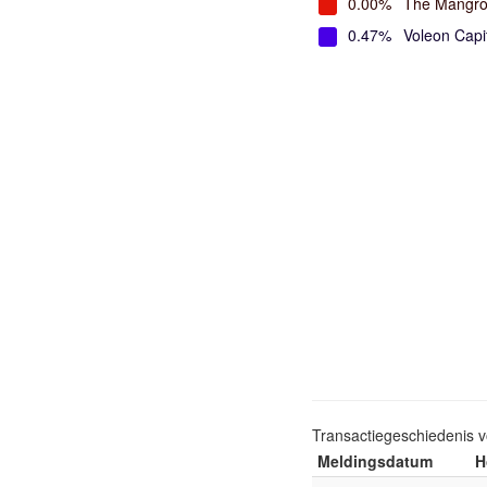
0.00%
The Mangro
0.47%
Voleon Cap
Transactiegeschiedenis 
Meldingsdatum
H