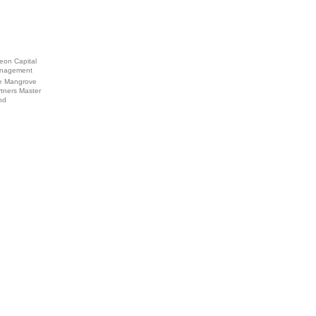
eon Capital
nagement
e Mangrove
tners Master
nd