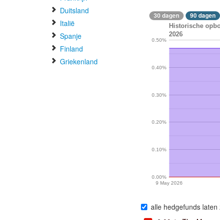
Duitsland
30 dagen
90 dagen
Italië
Historische opbo
2026
Spanje
0.50%
Finland
Griekenland
0.40%
0.30%
0.20%
0.10%
0.00%
9 May 2026
alle hedgefunds laten 