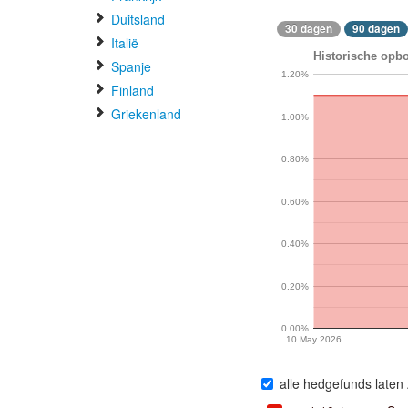
Duitsland
30 dagen
90 dagen
Italië
Historische opbo
Spanje
1.20%
Finland
Griekenland
1.00%
0.80%
0.60%
0.40%
0.20%
0.00%
10 May 2026
alle hedgefunds laten 