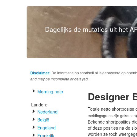
Dagelijks de mutaties uit het AF
Disclaimer:
De informatie op shortsell.nl is gebaseerd op open
and may be incomplete or delayed.
Morning note
Designer 
Landen:
Totale netto shortpositie
Nederland
meldingsgrens zijn gekomen)
België
Bekende shortposities di
Engeland
of deze posities na de s
worden ze toch weergeg
Frankrijk