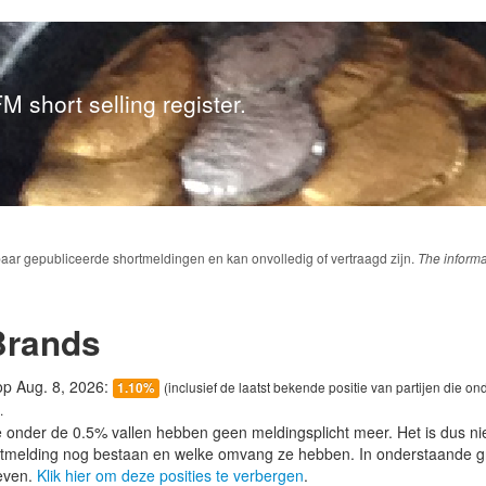
M short selling register.
baar gepubliceerde shortmeldingen en kan onvolledig of vertraagd zijn.
The informa
Brands
 op Aug. 8, 2026:
(inclusief de laatst bekende positie van partijen die on
1.10%
.
e onder de 0.5% vallen hebben geen meldingsplicht meer. Het is dus n
lotmelding nog bestaan en welke omvang ze hebben. In onderstaande g
even.
Klik hier om deze posities te verbergen
.