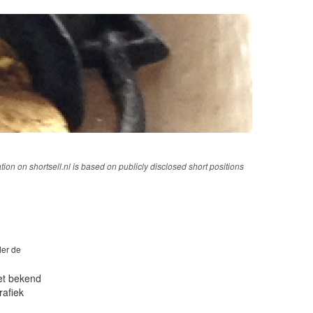
tion on shortsell.nl is based on publicly disclosed short positions
der de
iet bekend
rafiek