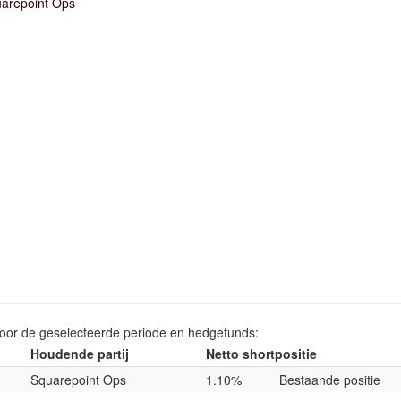
arepoint Ops
voor de geselecteerde periode en hedgefunds:
Houdende partij
Netto shortpositie
Squarepoint Ops
1.10%
Bestaande positie