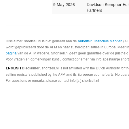
9 May 2026
Davidson Kempner Eu
Partners
Disclaimer: shortsell.nl is niet gelieerd aan de
Autoriteit Financiele Markten
(AFM
wordt gepubliceerd door de AFM en haar zusterorganisaties in Europa. Meer info
pagina
van de AFM website. Shortsell.nl geeft geen garanties over de juistheid
Voor vragen en opmerkingen kunt u contact opnemen via info apestaartje shorts
shortsell.nl is not affiliated with the Dutch Authority fo
ENGLISH
Disclaimer:
selling registers published by the AFM and its European counterparts. No guara
For questions or remarks, please contact info [at] shortsell.nl