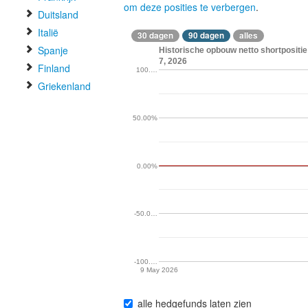
om deze posities te verbergen
.
Duitsland
Italië
30 dagen
90 dagen
alles
Spanje
Historische opbouw netto shortpositie
7, 2026
Finland
100.…
Griekenland
50.00%
0.00%
-50.0…
-100.…
9 May 2026
alle hedgefunds laten zien