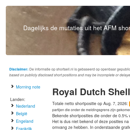
Dagelijks de mutaties uit het AFM short
Disclaimer:
De informatie op shortsell.nl is gebaseerd op openbaar gepubli
based on publicly disclosed short positions and may be incomplete or delaye
Morning note
Royal Dutch Shel
Landen:
Totale netto shortpositie op Aug. 7, 2026:
Nederland
partijen die onder de meldingsgrens zijn gekome
België
Bekende shortposities die onder de 0.5% 
Engeland
Het is dus niet bekend of deze posities n
omvang ze hebben. In onderstaande graf
Frankrijk