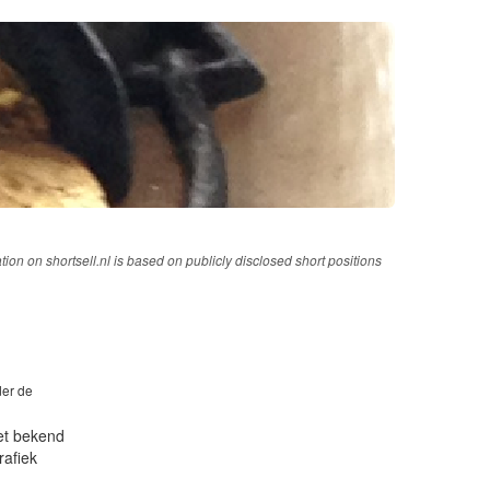
tion on shortsell.nl is based on publicly disclosed short positions
der de
iet bekend
rafiek