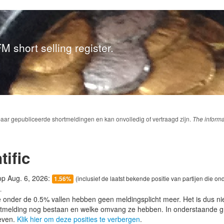
M short selling register.
baar gepubliceerde shortmeldingen en kan onvolledig of vertraagd zijn.
The informa
tific
 op Aug. 6, 2026:
(inclusief de laatst bekende positie van partijen die on
1.56%
.
e onder de 0.5% vallen hebben geen meldingsplicht meer. Het is dus n
lotmelding nog bestaan en welke omvang ze hebben. In onderstaande g
even.
Klik hier om deze posities te verbergen
.