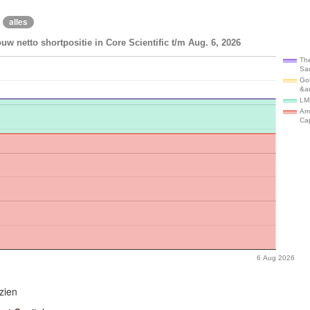
alles
uw netto shortpositie in Core Scientific t/m Aug. 6, 2026
Th
Sa
Go
&a
LM
Arr
Cap
6 Aug 2026
zien