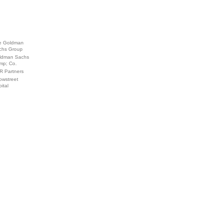
e Goldman
chs Group
ldman Sachs
mp; Co.
R Partners
owstreet
ital