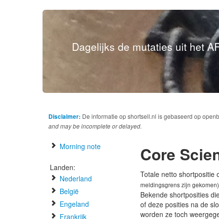
Dagelijks de mutaties uit het AF
Disclaimer:
De informatie op shortsell.nl is gebaseerd op open
and may be incomplete or delayed.
Morning note
Core Scien
Landen:
Totale netto shortpositie
Nederland
meldingsgrens zijn gekomen)
België
Bekende shortposities di
Engeland
of deze posities na de s
worden ze toch weergeg
Frankrijk