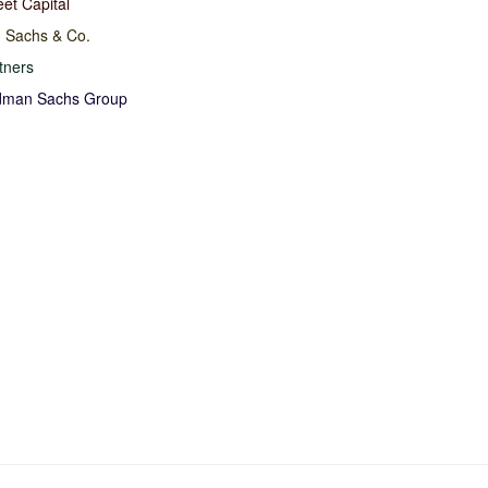
eet Capital
 Sachs & Co.
tners
dman Sachs Group