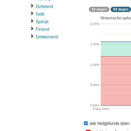
Duitsland
30 dagen
90 dagen
Italië
Historische opbo
Spanje
2.00%
Finland
Griekenland
1.50%
1.00%
0.50%
0.00%
8 May 2026
alle hedgefunds laten 