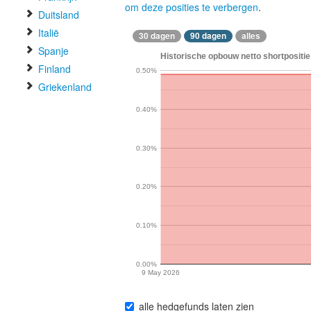
om deze posities te verbergen
.
Duitsland
Italië
30 dagen
90 dagen
alles
Spanje
Historische opbouw netto shortpositie 
Finland
0.50%
Griekenland
0.40%
0.30%
0.20%
0.10%
0.00%
9 May 2026
alle hedgefunds laten zien