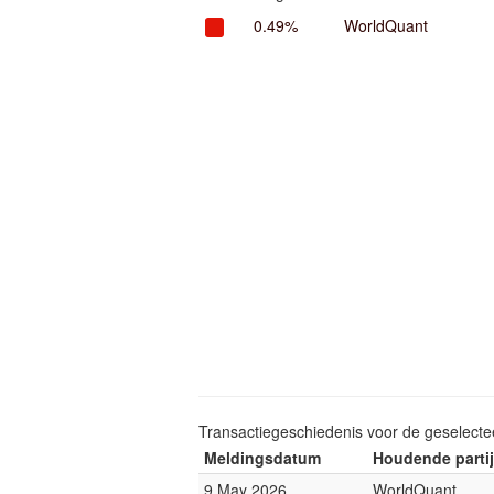
0.49%
WorldQuant
Transactiegeschiedenis voor de geselect
Meldingsdatum
Houdende partij
9 May 2026
WorldQuant