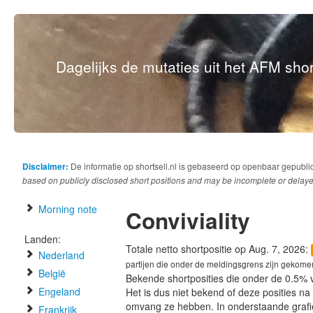
Dagelijks de mutaties uit het AFM short
Disclaimer:
De informatie op shortsell.nl is gebaseerd op openbaar gepubli
based on publicly disclosed short positions and may be incomplete or delaye
Morning note
Conviviality
Landen:
Totale netto shortpositie op Aug. 7, 2026:
Nederland
partijen die onder de meldingsgrens zijn gekome
België
Bekende shortposities die onder de 0.5% 
Engeland
Het is dus niet bekend of deze posities n
omvang ze hebben. In onderstaande graf
Frankrijk