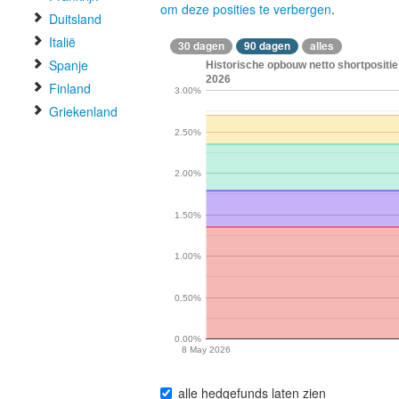
om deze posities te verbergen
.
Duitsland
Italië
30 dagen
90 dagen
alles
Spanje
Historische opbouw netto shortpositie 
2026
Finland
3.00%
Griekenland
2.50%
2.00%
1.50%
1.00%
0.50%
0.00%
8 May 2026
alle hedgefunds laten zien