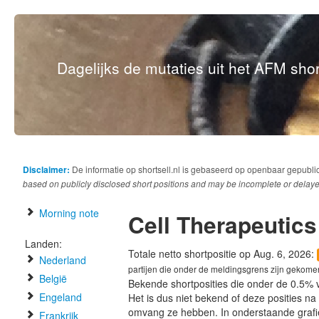
Dagelijks de mutaties uit het AFM short
Disclaimer:
De informatie op shortsell.nl is gebaseerd op openbaar gepubli
based on publicly disclosed short positions and may be incomplete or delaye
Morning note
Cell Therapeutics
Landen:
Totale netto shortpositie op Aug. 6, 2026:
Nederland
partijen die onder de meldingsgrens zijn gekome
België
Bekende shortposities die onder de 0.5% 
Engeland
Het is dus niet bekend of deze posities n
omvang ze hebben. In onderstaande graf
Frankrijk