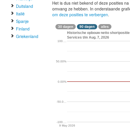
Het is dus niet bekend of deze posities n
Duitsland
omvang ze hebben. In onderstaande graf
Italië
om deze posities te verbergen
.
Spanje
30 dagen
90 dagen
alles
Finland
Historische opbouw netto shortpositie
Griekenland
Services t/m Aug. 7, 2026
100.…
50.00%
0.00%
-50.0…
-100.…
9 May 2026