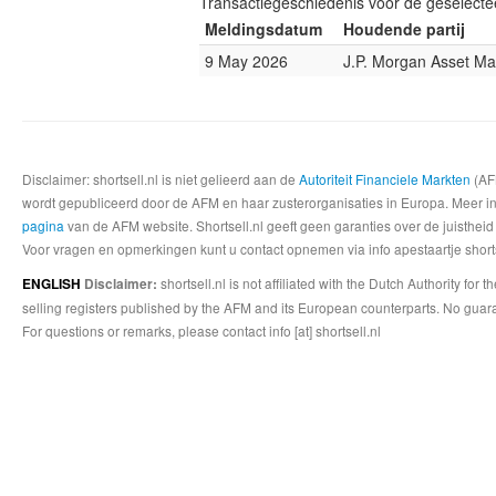
Transactiegeschiedenis voor de geselect
Meldingsdatum
Houdende partij
9 May 2026
J.P. Morgan Asset M
Disclaimer: shortsell.nl is niet gelieerd aan de
Autoriteit Financiele Markten
(AFM
wordt gepubliceerd door de AFM en haar zusterorganisaties in Europa. Meer info
pagina
van de AFM website. Shortsell.nl geeft geen garanties over de juistheid
Voor vragen en opmerkingen kunt u contact opnemen via info apestaartje shorts
shortsell.nl is not affiliated with the Dutch Authority fo
ENGLISH
Disclaimer:
selling registers published by the AFM and its European counterparts. No guara
For questions or remarks, please contact info [at] shortsell.nl