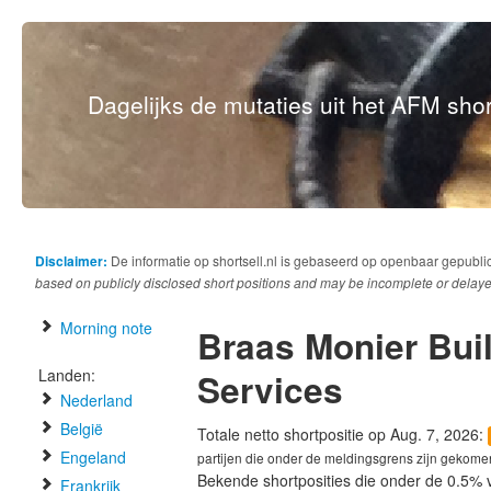
Dagelijks de mutaties uit het AFM short
Disclaimer:
De informatie op shortsell.nl is gebaseerd op openbaar gepubli
based on publicly disclosed short positions and may be incomplete or delaye
Morning note
Braas Monier Bui
Landen:
Services
Nederland
België
Totale netto shortpositie op Aug. 7, 2026:
Engeland
partijen die onder de meldingsgrens zijn gekome
Bekende shortposities die onder de 0.5% 
Frankrijk