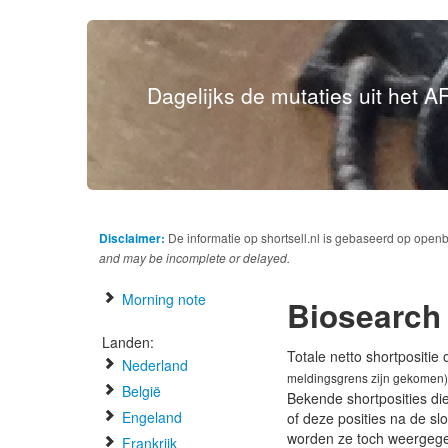
Dagelijks de mutaties uit het AF
Disclaimer:
De informatie op shortsell.nl is gebaseerd op open
and may be incomplete or delayed.
Morning note
Biosearch
Landen:
Totale netto shortpositie
Nederland
meldingsgrens zijn gekomen)
België
Bekende shortposities di
Engeland
of deze posities na de s
worden ze toch weergeg
Frankrijk