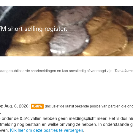
M short selling register.
baar gepubliceerde shortmeldingen en kan onvolledig of vertraagd zijn.
The informa
 op Aug. 6, 2026:
(inclusief de laatst bekende positie van partijen die on
0.48%
.
e onder de 0.5% vallen hebben geen meldingsplicht meer. Het is dus n
lotmelding nog bestaan en welke omvang ze hebben. In onderstaande g
even.
Klik hier om deze posities te verbergen
.