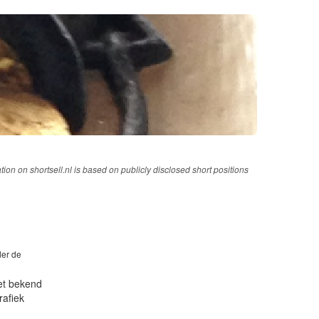
tion on shortsell.nl is based on publicly disclosed short positions
der de
iet bekend
rafiek