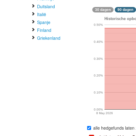
Duitsland
30 dagen
90 dagen
Italië
Historische opbo
Spanje
0.50%
Finland
Griekenland
0.40%
0.30%
0.20%
0.10%
0.00%
8 May 2026
alle hedgefunds laten 