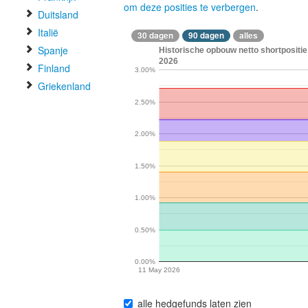
om deze posities te verbergen
.
Duitsland
Italië
30 dagen
90 dagen
alles
Spanje
Historische opbouw netto shortposit
2026
Finland
3.00%
Griekenland
2.50%
2.00%
1.50%
1.00%
0.50%
0.00%
11 May 2026
alle hedgefunds laten zien