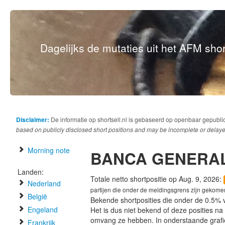
Dagelijks de mutaties uit het AFM short
Disclaimer:
De informatie op shortsell.nl is gebaseerd op openbaar gepubli
based on publicly disclosed short positions and may be incomplete or delaye
Morning note
BANCA GENERAL
Landen:
Totale netto shortpositie op Aug. 9, 2026:
Nederland
partijen die onder de meldingsgrens zijn gekome
België
Bekende shortposities die onder de 0.5% 
Engeland
Het is dus niet bekend of deze posities n
omvang ze hebben. In onderstaande graf
Frankrijk