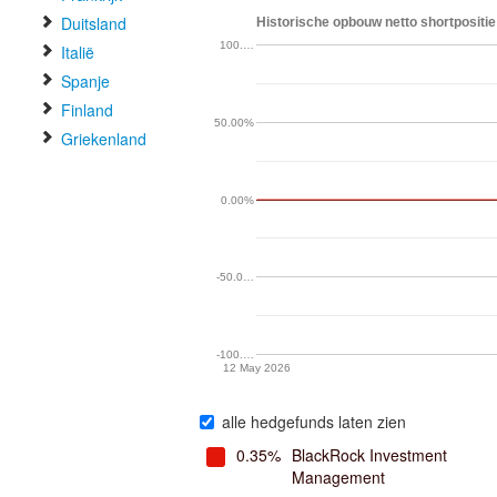
Duitsland
Historische opbouw netto shortpositie
100.…
Italië
Spanje
Finland
50.00%
Griekenland
0.00%
-50.0…
-100.…
12 May 2026
alle hedgefunds laten zien
0.35%
BlackRock Investment
Management