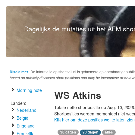
Dagelijks de mutaties uit het AFM short
Disclaimer:
De informatie op shortsell.nl is gebaseerd op openbaar gepubli
based on publicly disclosed short positions and may be incomplete or delaye
Morning note
WS Atkins
Landen:
Totale netto shortpositie op Aug. 10, 2026
Nederland
Shortposities worden momenteel niet wee
België
Klik hier om deze posities wel te laten zien
Engeland
30 dagen
90 dagen
alles
Frankrijk