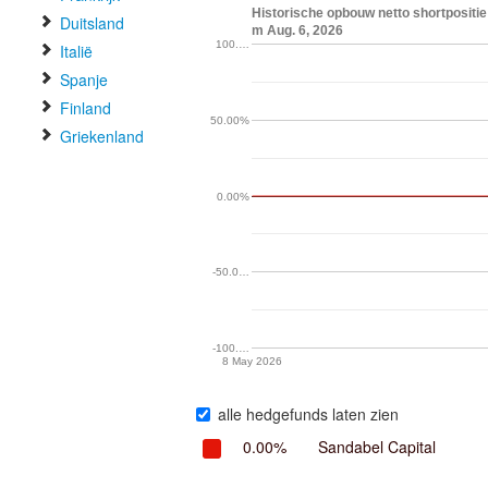
Historische opbouw netto shortpositie
Duitsland
m Aug. 6, 2026
100.…
Italië
Spanje
Finland
50.00%
Griekenland
0.00%
-50.0…
-100.…
8 May 2026
alle hedgefunds laten zien
0.00%
Sandabel Capital