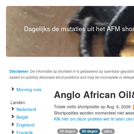
Dagelijks de mutaties uit het AFM short
Disclaimer:
De informatie op shortsell.nl is gebaseerd op openbaar gepubli
based on publicly disclosed short positions and may be incomplete or delaye
Morning note
Anglo African Oi
Landen:
Totale netto shortpositie op Aug. 6, 2026:
Nederland
Shortposities worden momenteel niet wee
België
Klik hier om deze posities wel te laten zien
Engeland
30 dagen
90 dagen
alles
Frankrijk