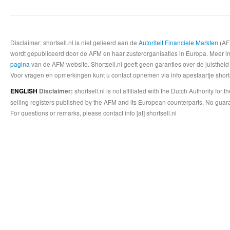
Disclaimer: shortsell.nl is niet gelieerd aan de
Autoriteit Financiele Markten
(AFM
wordt gepubliceerd door de AFM en haar zusterorganisaties in Europa. Meer info
pagina
van de AFM website. Shortsell.nl geeft geen garanties over de juistheid
Voor vragen en opmerkingen kunt u contact opnemen via info apestaartje shorts
shortsell.nl is not affiliated with the Dutch Authority fo
ENGLISH
Disclaimer:
selling registers published by the AFM and its European counterparts. No guara
For questions or remarks, please contact info [at] shortsell.nl